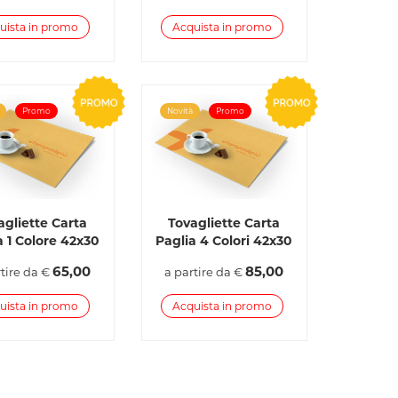
uista in promo
Acquista in promo
Promo
Novità
Promo
agliette Carta
Tovagliette Carta
a 1 Colore 42x30
Paglia 4 Colori 42x30
65,00
85,00
rtire da €
a partire da €
uista in promo
Acquista in promo