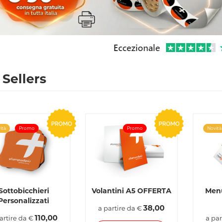
 Sellers
ità
Promo
Promo
Novità
Sottobicchieri
Volantini A5 OFFERTA
Menù
Personalizzati
38,00
a partire da €
110,00
artire da €
a par