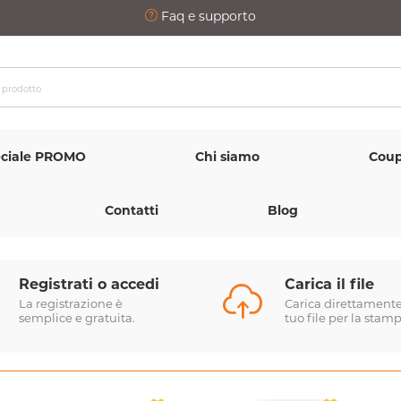
Faq e supporto
ciale PROMO
Chi siamo
Coup
Contatti
Blog
Registrati o accedi
Carica il file
La registrazione è
Carica direttamente 
semplice e gratuita.
tuo file per la stamp