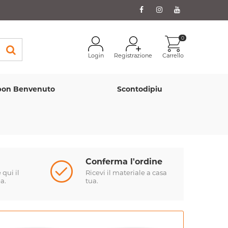
0
Login
Registrazione
Carrello
on Benvenuto
Scontodipiu
Conferma l'ordine
qui il
Ricevi il materiale a casa
a.
tua.