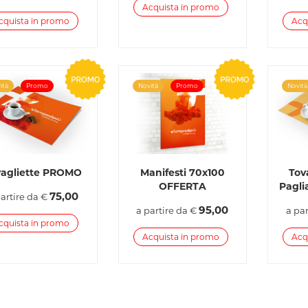
Acquista in promo
cquista in promo
Acq
ità
Promo
Novità
Promo
Novità
vagliette PROMO
Manifesti 70x100
Tov
OFFERTA
Pagli
75,00
partire da €
95,00
a partire da €
a pa
cquista in promo
Acquista in promo
Acq