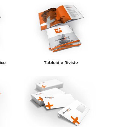
ico
Tabloid e Riviste