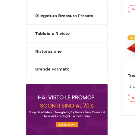
A
Rilegatura Brossura Fresata
Tabloid e Riviste
Nov
Ristorazione
Grande Formato
To
a 
A