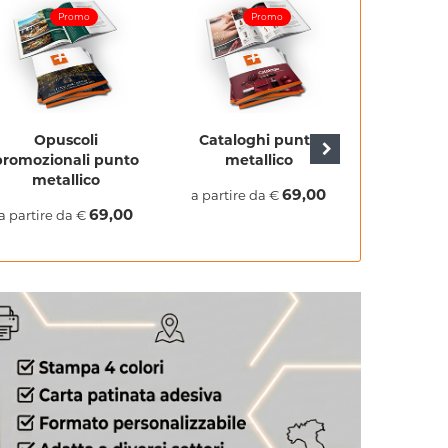
Promo
Promo
Opuscoli
Cataloghi punto
Vola
promozionali punto
metallico
supermer
metallico
meta
69,00
a partire da €
69,00
a partire da €
a partire