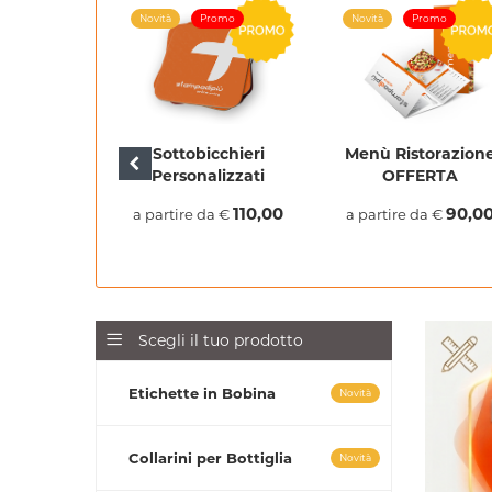
romo
Novità
Promo
Novità
Promo
i 70x100
Sottobicchieri
Menù Ristorazion
ERTA
Personalizzati
OFFERTA
95,00
110,00
90,0
da €
a partire da €
a partire da €
Scegli il tuo prodotto
Etichette in Bobina
Novità
Collarini per Bottiglia
Novità