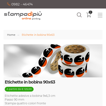
0982 - 46474
0
Home
Etichette in bobina 90x63
Etichette in bobina 90x63
A partire da € 125,00
Etichette adesive a bobina 9x6,3 cm
Passo 90 mm
Stampa quattro colori fronte