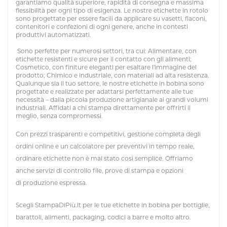
garantiamo qualità superiore, rapidità di consegna e massima
flessibilità per ogni tipo di esigenza. Le nostre etichette in rotolo
sono progettate per essere facili da applicare su vasetti, flaconi,
contenitori e confezioni di ogni genere, anche in contesti
produttivi automatizzati.
Sono perfette per numerosi settori, tra cui: Alimentare, con
etichette resistenti e sicure per il contatto con gli alimenti;
Cosmetico, con finiture eleganti per esaltare l'immagine del
prodotto; Chimico e industriale, con materiali ad alta resistenza.
Qualunque sia il tuo settore, le nostre etichette in bobina sono
progettate e realizzate per adattarsi perfettamente alle tue
necessità – dalla piccola produzione artigianale ai grandi volumi
industriali. Affidati a chi stampa direttamente per offrirti il
meglio, senza compromessi.
Con prezzi trasparenti e competitivi, gestione completa degli
ordini online e un calcolatore per preventivi in tempo reale,
ordinare etichette non è mai stato così semplice. Offriamo
anche servizi di controllo file, prove di stampa e opzioni
di produzione espressa.
Scegli StampaDiPiù.it per le tue etichette in bobina per bottiglie,
barattoli, alimenti, packaging, codici a barre e molto altro.