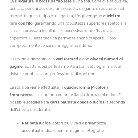
La
rilegatura in brossura filo refe
è una soluzione di alta qualità,
pensata per chi desidera un prodotto elegante e resistente nel
tempo. In questo tipo di rilegatura, i fogli vengono
cuciti tra
loro con filo
, garantendo una robustezza superiore rispetto alla
classica brossura incollata, e successivamente fissati alla
copertina. Questa tecnica permette anche di aprire il libro
completamente senza danneggiarne il dorso.
Il servizio è disponibile in
vari formati
e con
diversi numeri di
pagine
, adattandosi perfettamente a libri, cataloghi, manuali,
riviste e pubblicazioni professionali di ogni tipo.
La stampa viene effettuata in
quadricromia (4 colori)
fronte/retro
, assicurando colori brillanti e immagini nitide. È
possibile scegliere tra
carta patinata opaca o lucida
, a seconda
dell’effetto desiderato:
Patinata lucida
: colori più vivaci e brillantezza
accentuata, ideale per immagini e fotografie.