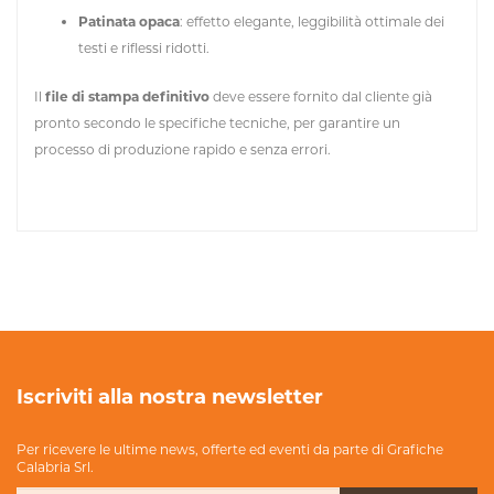
Patinata opaca
: effetto elegante, leggibilità ottimale dei
testi e riflessi ridotti.
Il
file di stampa definitivo
deve essere fornito dal cliente già
pronto secondo le specifiche tecniche, per garantire un
processo di produzione rapido e senza errori.
Iscriviti alla nostra newsletter
Per ricevere le ultime news, offerte ed eventi da parte di Grafiche
Calabria Srl.