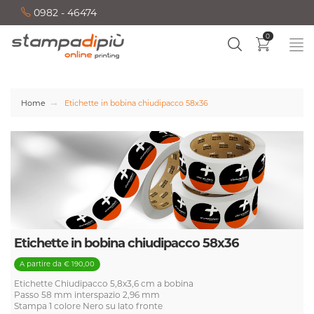
0982 - 46474
0
Home
Etichette in bobina chiudipacco 58x36
Etichette in bobina chiudipacco 58x36
A partire da € 190,00
Etichette Chiudipacco 5,8x3,6 cm a bobina
Passo 58 mm interspazio 2,96 mm
Stampa 1 colore Nero su lato fronte