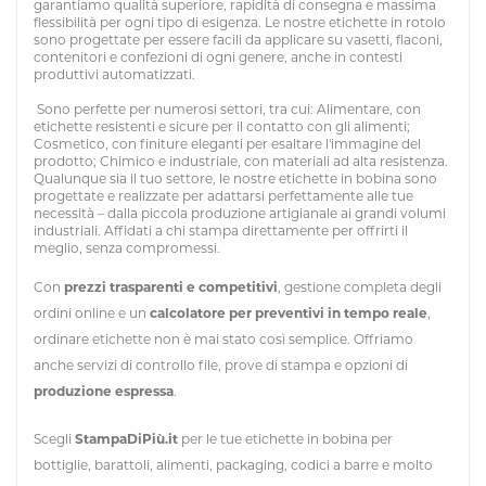
garantiamo qualità superiore, rapidità di consegna e massima
flessibilità per ogni tipo di esigenza. Le nostre etichette in rotolo
sono progettate per essere facili da applicare su vasetti, flaconi,
contenitori e confezioni di ogni genere, anche in contesti
produttivi automatizzati.
Sono perfette per numerosi settori, tra cui: Alimentare, con
etichette resistenti e sicure per il contatto con gli alimenti;
Cosmetico, con finiture eleganti per esaltare l'immagine del
prodotto; Chimico e industriale, con materiali ad alta resistenza.
Qualunque sia il tuo settore, le nostre etichette in bobina sono
progettate e realizzate per adattarsi perfettamente alle tue
necessità – dalla piccola produzione artigianale ai grandi volumi
industriali. Affidati a chi stampa direttamente per offrirti il
meglio, senza compromessi.
Con
prezzi trasparenti e competitivi
, gestione completa degli
ordini online e un
calcolatore per preventivi in tempo reale
,
ordinare etichette non è mai stato così semplice. Offriamo
anche servizi di controllo file, prove di stampa e opzioni di
produzione espressa
.
Scegli
StampaDiPiù.it
per le tue etichette in bobina per
bottiglie, barattoli, alimenti, packaging, codici a barre e molto