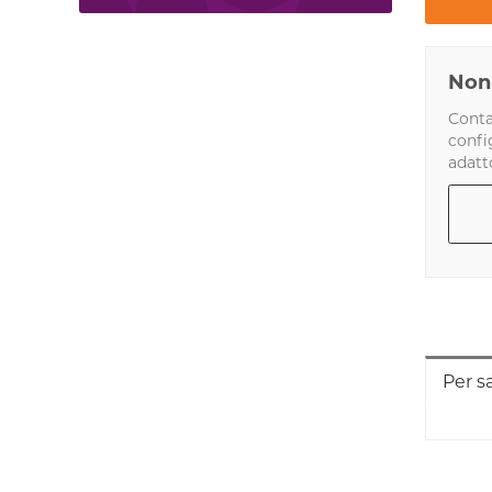
Non 
Conta
confi
adatt
Per s