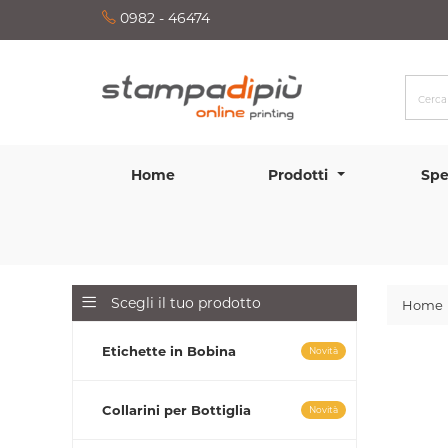
0982 - 46474
Home
Prodotti
Spe
Scegli il tuo prodotto
Home
Etichette in Bobina
Novità
Collarini per Bottiglia
Novità