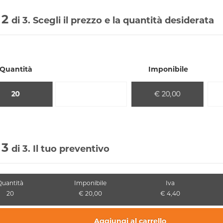
 2
di 3. Scegli il prezzo e la quantità desiderata
Quantità
Imponibile
20
€ 20,00
 3
di 3. Il tuo preventivo
Quantità
Imponibile
Iva
20
€ 20,00
€ 4,40
Aggiungi al carrello