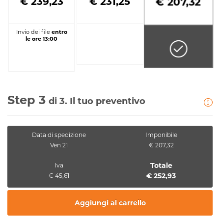
€ 239,23
€ 231,25
€ 207,32
Invio dei file
entro
le ore 13:00
Step 3
di 3. Il tuo preventivo
Data di spedizione
Imponibile
Ven 21
€ 207,32
Totale
Iva
€ 252,93
€ 45,61
Aggiungi al carrello