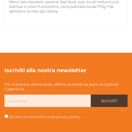
Menu' per ristoranti, pizzerie, fast food, pub, locali notturni con
stampa 4 colori fronte/retro, carta patinata lucida 170g. File
definitivo fornito dal cliente.
Iscriviti alla nostra newsletter
Per ricevere le ultime news, offerte ed eventi da parte di Grafiche
Calabria Srl.
Iscriviti!
Accetto la normativa sulla
privacy policy