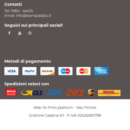
Contatti
Tel:
0982 - 46474
Email:
info@stampadipiu.it
Seguici sui principali social!
Metodi di pagamento
Spedizioni veloci con
Web-To-Print platform -
Wsc Printer
Grafiche Calabria Srl - P.IVA 02526580788