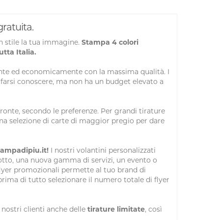
ratuita.
n stile la tua immagine.
Stampa 4 colori
ta Italia.
ente ed economicamente con la massima qualità. I
e farsi conoscere, ma non ha un budget elevato a
fronte, secondo le preferenze. Per grandi tirature
na selezione di carte di maggior pregio per dare
tampadipiu.it!
I nostri volantini personalizzati
otto, una nuova gamma di servizi, un evento o
yer promozionali permette al tuo brand di
prima di tutto selezionare il numero totale di flyer
 nostri clienti anche delle
tirature limitate
, così