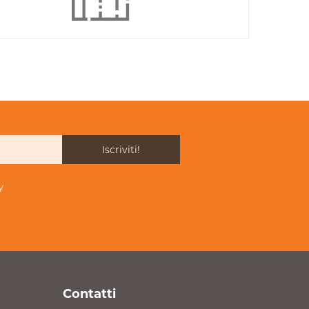
Iscriviti!
y
Contatti