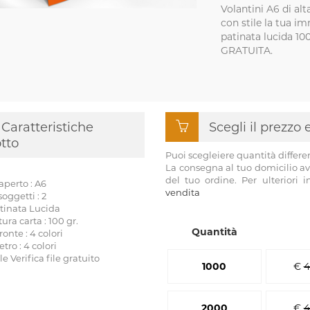
Volantini A6 di al
con stile la tua i
patinata lucida 100
GRATUITA.
Caratteristiche
Scegli il prezzo
tto
Puoi scegleiere quantità differe
La consegna al tuo domicilio av
del tuo ordine. Per ulteriori 
perto : A6
vendita
ggetti : 2
atinata Lucida
a carta : 100 gr.
Quantità
onte : 4 colori
tro : 4 colori
ile Verifica file gratuito
1000
€
4
2000
€
4