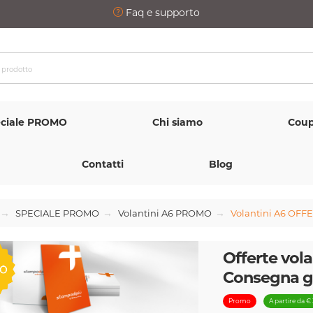
Faq e supporto
ciale PROMO
Chi siamo
Coup
Contatti
Blog
SPECIALE PROMO
Volantini A6 PROMO
Volantini A6 OFF
Offerte vola
Consegna gr
Promo
A partire da €