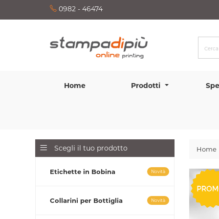
0982 - 46474
Home
Prodotti
Spe
Scegli il tuo prodotto
Home
Etichette in Bobina
Novità
Collarini per Bottiglia
Novità