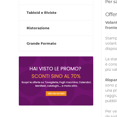
Per s
Tabloid e Riviste
Offer
Volan
fronte
Ristorazione
Stampa
volant
Grande Formato
dispos
La sta
è cons
più va
Rispa
sono p
una pr
raggiu
pubblic
Per ve
da sod