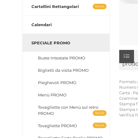
Cartellini Rettangolari
Novità
Calendari
SPECIALE PROMO
Buste Intestate PROMO
prodo
Biglietti da visita PROMO
Formato a
Pieghevoli PROMO
Numero so
Carta : P
Menù PROMO
Grammatur
Stampa fr
Tovagliette con Menù sul retro
Stampa re
PROMO
Novità
Verifica f
Tovagliette PROMO
Novità