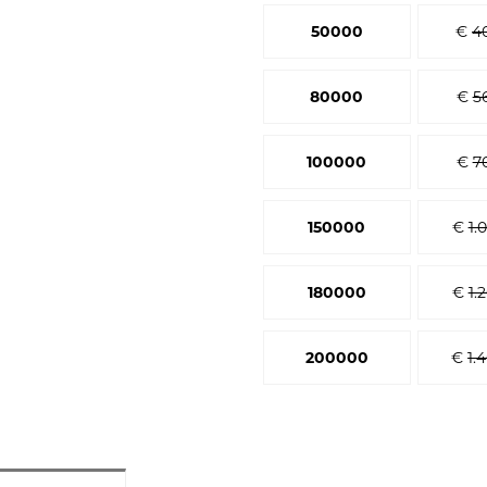
50000
€
4
80000
€
5
100000
€
7
150000
€
1.
180000
€
1.
200000
€
1.