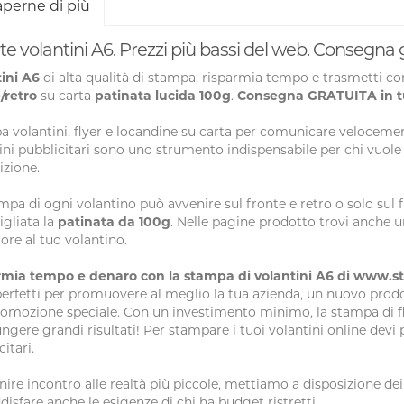
aperne di più
te volantini A6. Prezzi più bassi del web. Consegna g
tini A6
di alta qualità di stampa; risparmia tempo e trasmetti co
/retro
su carta
patinata lucida
100g
.
Consegna GRATUITA in tut
 volantini, flyer e locandine su carta per comunicare velocem
ini pubblicitari sono uno strumento indispensabile per chi vuol
izione.
mpa di ogni volantino può avvenire sul fronte e retro o solo sul 
igliata la
patinata da 100g
. Nelle pagine prodotto trovi anche u
lore al tuo volantino.
rmia tempo e denaro con la stampa di volantini A6 di www.s
erfetti per promuovere al meglio la tua azienda, un nuovo prod
omozione speciale. Con un investimento minimo, la stampa di fl
ngere grandi risultati! Per stampare i tuoi volantini online devi 
itari.
nire incontro alle realtà più piccole, mettiamo a disposizione dei
disfare anche le esigenze di chi ha budget ristretti.