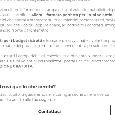
vi decidere il formato di stampa dei tuoi volantini pubblicitari: p
io una cartolina?
Allora il formato perfetto per i tuoi volantin
ni che andrai a stampare sui tuoi volantini personalizzati, devi d
più brillanti i colori, oppure opaca, ad addolcire i contrasti. Infin
 solo fronte o fronte/retro.
ti per i budget ristretti
e le scadenza ravvicinate, i volantini p
formati e dei prezzi estremamente convenienti, a prescindere dalla
ta tutti i campi richiesti, calcola il tuo preventivo, inoltra l'ordi
re sui tuoi volantini personalizzati: potrai riceverli direttamente
IZIONE GRATUITA
.
trovi quello che cerchi?
taci subito, ti guideremo nella configurazione o nella ricerca
odotto adatto alle tue esigenze.
Contattaci