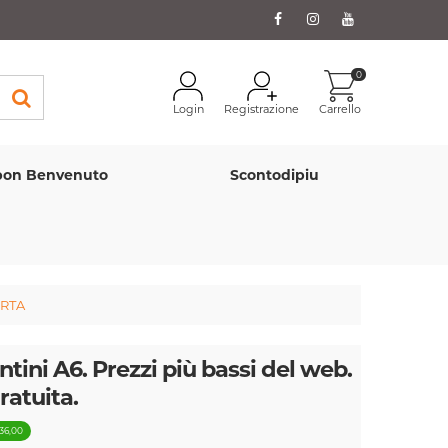
0
Login
Registrazione
Carrello
on Benvenuto
Scontodipiu
ERTA
ntini A6. Prezzi più bassi del web.
atuita.
 36,00