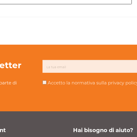
letter
parte di
Accetto la normativa sulla
privacy polic
nt
Hai bisogno di aiuto?