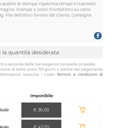
ta qualità di stampa; risparmia tempo e trasmetti
mmagine. Stampa 4 colori fronte/retro su carta
g. File definitivo fornito dal cliente. Consegna
 e la quantità desiderata
nti a seconda delle tue esigenze tra quelle proposte.
viene di solito entro 7/9 giorni a partire dal pagamento
informazioni consulta i nostri
Termini e condizioni di
Imponibile
€ 36,00
0,00
€ 43,20
8,00