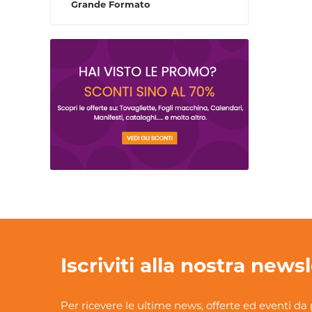
Grande Formato
Iscriviti alla nostra news
Per ricevere le ultime news, offerte ed eventi da 