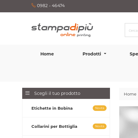
0982 - 46474
Home
Prodotti
Spe
Scegli il tuo prodotto
Home
Etichette in Bobina
Novità
Collarini per Bottiglia
Novità