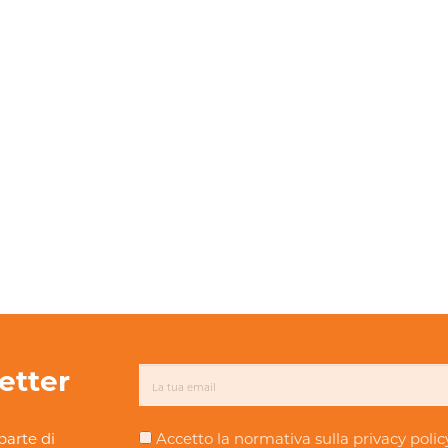
letter
parte di
Accetto la normativa sulla
privacy polic