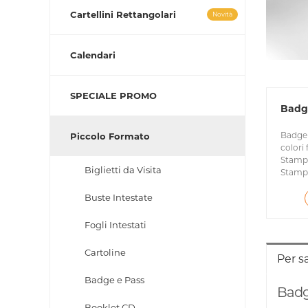
Cartellini Rettangolari
Novità
Calendari
SPECIALE PROMO
Badg
Badge 
Piccolo Formato
colori 
Stampa
Biglietti da Visita
Stampad
Buste Intestate
Fogli Intestati
Cartoline
Per s
Badge e Pass
Badg
Booklet CD