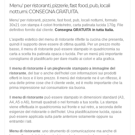
Menu' per ristoranti, pizzerie, fast food, pub, locali
notturni. CONSEGNA GRATUITA.
Menu' per ristoranti, pizzerie, fast food, pub, locali notturni, formato
30x21 con stampa 4 colori fronte/retro, carta patinata lucida 170g. File
definitivo fornito dal cliente.
Consegna GRATUITA in tutta Italia.
L'aspetto estetico del menu di ristorante riflette la cucina che presenta,
quindi il supporto deve essere di ottima qualità. Per un prezzo molto
basso, il menu di ristorante può essere stampato in quadricromia su
carta a scelta tra patinata opaca o lucida. Per un menù più importante
consigliamo di plastificarlo per dare risalto ai colori e alla grafica.
Il
menu di ristorante è un pieghevole stampato a immagine del
ristorante
, del bar o anche dell'hotel con informazioni sui prodotti
offerti in loco e il loro prezzo. Il menù del ristorante ne è un riflesso, è
una delle prime cose che il cliente vede, ed è molto importante che la
prima impressione sul consumatore sia buona.
Il
menu di ristorante
può essere stampato in dimensioni standard (A3,
A4, A5 o A6), formati quadrati o nel formato a tua scelta. La stampa
viene effettuata in quadricromia sul fronte e sul retro, a seconda delle
esigenze del ristorante o dell'hotel. Una plastificazione lucida, opaca
può essere applicata sulla parte anteriore solamente oppure su
entrambi i lati.
Menu di ristorante
: uno strumento di comunicazione ma anche di