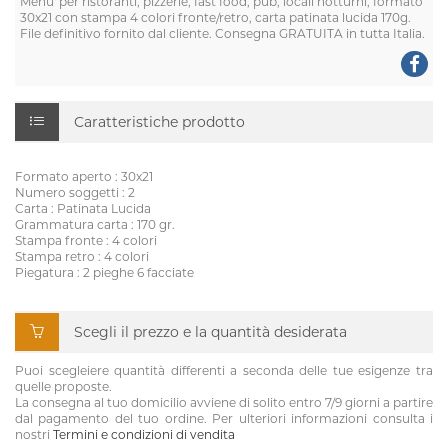
Menu' per ristoranti, pizzerie, fast food, pub, locali notturni, formato
30x21 con stampa 4 colori fronte/retro, carta patinata lucida 170g.
File definitivo fornito dal cliente. Consegna GRATUITA in tutta Italia.
Caratteristiche prodotto
Formato aperto : 30x21
Numero soggetti : 2
Carta : Patinata Lucida
Grammatura carta : 170 gr.
Stampa fronte : 4 colori
Stampa retro : 4 colori
Piegatura : 2 pieghe 6 facciate
Scegli il prezzo e la quantità desiderata
Puoi scegleiere quantità differenti a seconda delle tue esigenze tra
quelle proposte.
La consegna al tuo domicilio avviene di solito entro 7/9 giorni a partire
dal pagamento del tuo ordine. Per ulteriori informazioni consulta i
nostri
Termini e condizioni di vendita