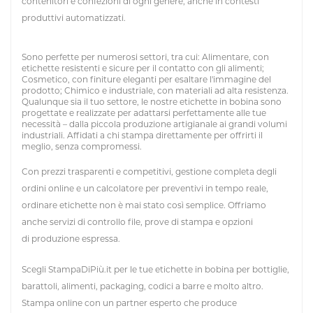
contenitori e confezioni di ogni genere, anche in contesti
produttivi automatizzati.
Sono perfette per numerosi settori, tra cui: Alimentare, con
etichette resistenti e sicure per il contatto con gli alimenti;
Cosmetico, con finiture eleganti per esaltare l'immagine del
prodotto; Chimico e industriale, con materiali ad alta resistenza.
Qualunque sia il tuo settore, le nostre etichette in bobina sono
progettate e realizzate per adattarsi perfettamente alle tue
necessità – dalla piccola produzione artigianale ai grandi volumi
industriali. Affidati a chi stampa direttamente per offrirti il
meglio, senza compromessi.
Con prezzi trasparenti e competitivi, gestione completa degli
ordini online e un calcolatore per preventivi in tempo reale,
ordinare etichette non è mai stato così semplice. Offriamo
anche servizi di controllo file, prove di stampa e opzioni
di produzione espressa.
Scegli StampaDiPiù.it per le tue etichette in bobina per bottiglie,
barattoli, alimenti, packaging, codici a barre e molto altro.
Stampa online con un partner esperto che produce