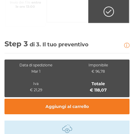
Invio dei file
entro
le ore 13:00
Step 3
di 3. Il tuo preventivo
Data di spedizione
Imponibile
Mar 1
€ 96,78
Totale
Iva
€ 118,07
€ 21,29
Aggiungi al carrello