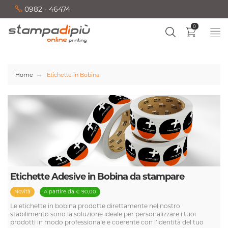
0982 - 46474
0
Home
Etichette in Bobina
Etichette Adesive in Bobina da stampare
Novità
A partire da € 90,00
Le etichette in bobina prodotte direttamente nel nostro
stabilimento sono la soluzione ideale per personalizzare i tuoi
prodotti in modo professionale e coerente con l’identità del tuo