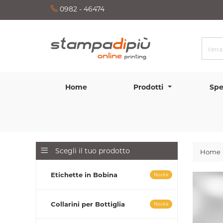
0982 - 46474
Home
Prodotti
Spe
Scegli il tuo prodotto
Home
Etichette in Bobina
Novità
Collarini per Bottiglia
Novità