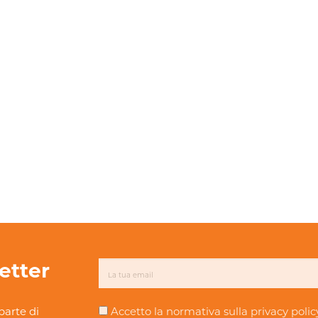
letter
parte di
Accetto la normativa sulla
privacy polic