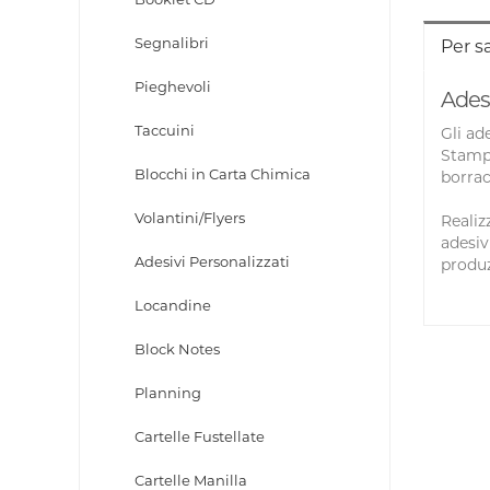
Segnalibri
Per s
Pieghevoli
Adesi
Taccuini
Gli ad
Stampa
Blocchi in Carta Chimica
borrac
Volantini/Flyers
Realiz
adesiv
Adesivi Personalizzati
produz
Locandine
Block Notes
Planning
Cartelle Fustellate
Cartelle Manilla