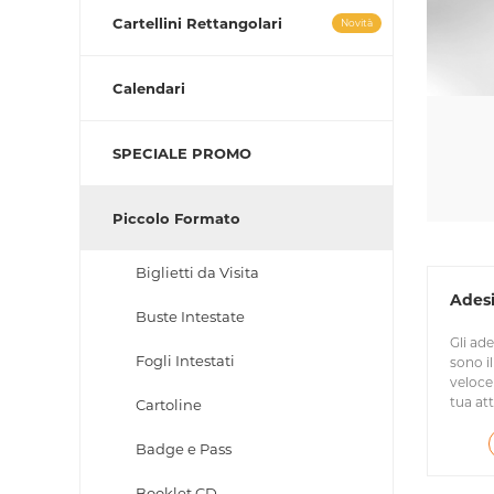
Cartellini Rettangolari
Novità
Calendari
SPECIALE PROMO
Piccolo Formato
Biglietti da Visita
Adesi
Buste Intestate
Gli ade
Fogli Intestati
sono i
veloce
tua att
Cartoline
Badge e Pass
Booklet CD