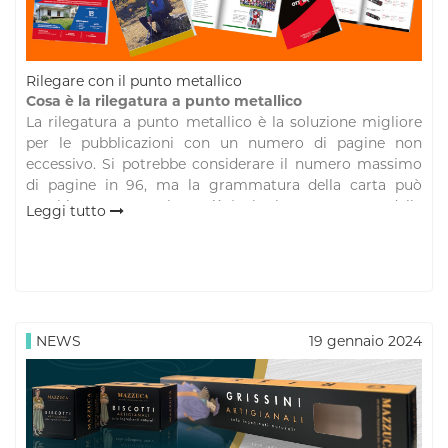
Rilegare con il punto metallico
Cosa è la rilegatura a punto metallico
La rilegatura a punto metallico è la soluzione migliore
per le pubblicazioni con un numero di pagine non
eccessivo. Si potrebbe considerare il numero massimo
di pagine in 96, ma la grammatura della carta può
cambiare questo valore; più è alta la grammatura della
Leggi tutto
carta, minore è il numero di pagine rilegabile a punto
metallico.
Per quali tipi di stampa è migliore la rilegatura a
punto metallico
La rilegatura a punto metallico è spesso preferita per
NEWS
19 gennaio 2024
determinati tipi di stampa e documenti. In particolare,
viene preferita per la produzione di cataloghi, riviste,
brochure e report.
La robustezza, la facilità e la capacità di rendere
facilmente consultabile lo stampato, sono le