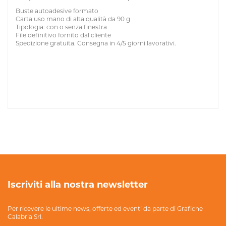
Buste autoadesive formato
Carta uso mano di alta qualità da 90 g
Tipologia: con o senza finestra
File definitivo fornito dal cliente
Spedizione gratuita. Consegna in 4/5 giorni lavorativi.
Iscriviti alla nostra newsletter
Per ricevere le ultime news, offerte ed eventi da parte di Grafiche
Calabria Srl.