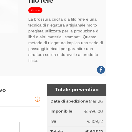
filo refe
Promo
La brossura cucita o a filo refe è una
tecnica di rilegatura artigianale molto
pregiata utilizzata per la produzione di
libri e altri materiali stampati. Questo
metodo di rilegatura implica una serie di
passaggi intricati per garantire una
struttura solida e durevole al prodotto
finito.
ivo
Totale preventivo
Data di spedizione
Mer 26
Imponibile
€ 496,00
Iva
€ 109,12
Totale
€ 605,12