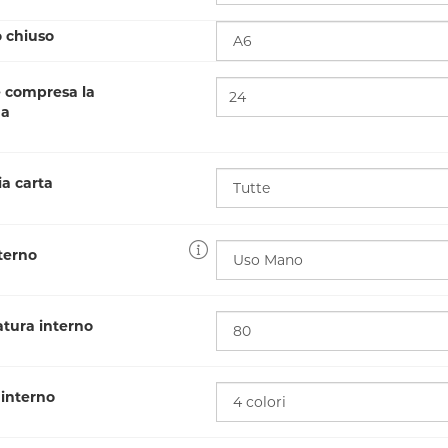
 chiuso
e compresa la
na
a carta
terno
ura interno
interno