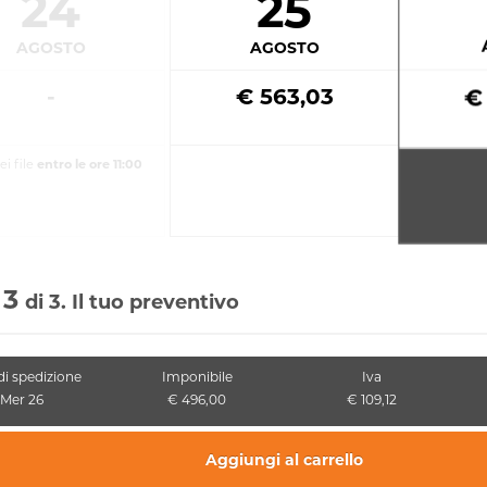
24
25
AGOSTO
AGOSTO
-
€ 563,03
€
ei file
entro le ore 11:00
 3
di 3. Il tuo preventivo
di spedizione
Imponibile
Iva
Mer 26
€ 496,00
€ 109,12
Aggiungi al carrello