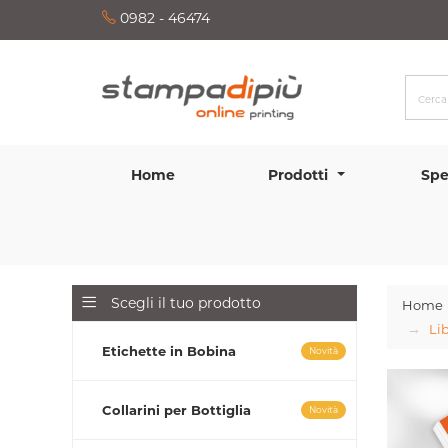
0982 - 46474
Home
Prodotti
Spe
Scegli il tuo prodotto
Home
Lib
Etichette in Bobina
Novità
Collarini per Bottiglia
Novità