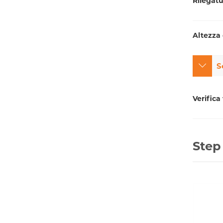
Rilegat
Altezza
S
Verifica 
Step