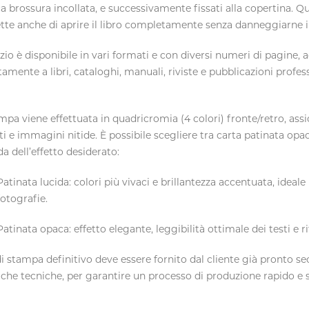
ca brossura incollata, e successivamente fissati alla copertina. Q
te anche di aprire il libro completamente senza danneggiarne il
izio è disponibile in
vari formati
e con
diversi numeri di pagine
, 
tamente a libri, cataloghi, manuali, riviste e pubblicazioni profes
mpa viene effettuata in
quadricromia (4 colori) fronte/retro
, ass
nti e immagini nitide. È possibile scegliere tra
carta patinata opac
a dell’effetto desiderato:
Patinata lucida
: colori più vivaci e brillantezza accentuata, ideal
fotografie.
Patinata opaca
: effetto elegante, leggibilità ottimale dei testi e rif
 di stampa definitivo
deve essere fornito dal cliente già pronto s
iche tecniche, per garantire un processo di produzione rapido e s