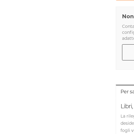
Non 
Conta
confi
adatt
Per s
Libri
La
ril
deside
fogli