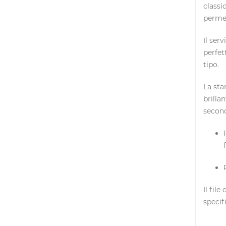
classi
permet
Il serv
perfet
tipo.
La sta
brilla
second
Il
file
specif