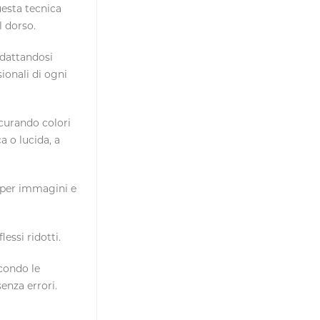
uesta tecnica
 dorso.
adattandosi
sionali di ogni
icurando colori
a o lucida
, a
e per immagini e
lessi ridotti.
econdo le
enza errori.