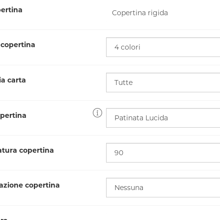
pertina
copertina
a carta
opertina
ura copertina
cazione copertina