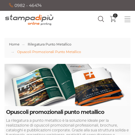
0982 - 46474
0
Home
Rilegatura Punto Metallico
Opuscoli Promozionali Punto Metallico
Opuscoli promozionali punto metallico
La rilegatura a punto metallico è la soluzione ideale per la
realizzazione di opuscoli promozionali professionali, brochure,
cataloghi e pubblicazioni corporate. Grazie alla sua struttura solida e
funzionale, garantisce resistenza, praticità di consultazione e