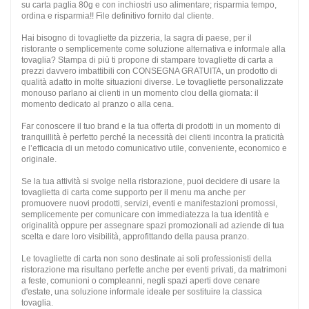
su
carta paglia 80g
e con inchiostri uso alimentare; risparmia tempo,
ordina e risparmia!! File definitivo fornito dal cliente.
Hai bisogno di tovagliette da pizzeria, la sagra di paese, per il
ristorante o semplicemente come soluzione alternativa e informale alla
tovaglia? Stampa di più ti propone di stampare tovagliette di carta a
prezzi davvero imbattibili con
CONSEGNA GRATUITA
, un prodotto di
qualità adatto in molte situazioni diverse. Le tovagliette personalizzate
monouso parlano ai clienti in un momento clou della giornata: il
momento dedicato al pranzo o alla cena.
Far conoscere il tuo brand e la tua offerta di prodotti in un momento di
tranquillità è perfetto perché la necessità dei clienti incontra la praticità
e l’efficacia di un metodo comunicativo utile, conveniente, economico e
originale.
Se la tua attività si svolge nella
ristorazione
, puoi decidere di usare la
tovaglietta di carta come supporto per il menu ma anche per
promuovere nuovi prodotti, servizi, eventi e manifestazioni promossi,
semplicemente per comunicare con immediatezza la tua identità e
originalità oppure per assegnare spazi promozionali ad aziende di tua
scelta e dare loro visibilità, approfittando della pausa pranzo.
Le
tovagliette di carta
non sono destinate ai soli professionisti della
ristorazione ma risultano perfette anche per eventi privati, da matrimoni
a feste, comunioni o compleanni, negli spazi aperti dove cenare
d'estate, una soluzione informale ideale per sostituire la classica
tovaglia.