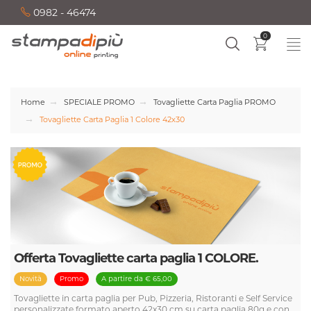
0982 - 46474
0
Home
SPECIALE PROMO
Tovagliette Carta Paglia PROMO
Tovagliette Carta Paglia 1 Colore 42x30
Offerta Tovagliette carta paglia 1 COLORE.
Novità
Promo
A partire da € 65,00
Tovagliette in carta paglia per Pub, Pizzeria, Ristoranti e Self Service
personalizzate formato aperto 42x30 cm su carta paglia 80g e con