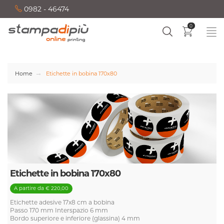
0982 - 46474
0
Home
Etichette in bobina 170x80
Etichette in bobina 170x80
A partire da € 220,00
Etichette adesive 17x8 cm a bobina
Passo 170 mm Interspazio 6 mm
Bordo superiore e inferiore (glassina) 4 mm