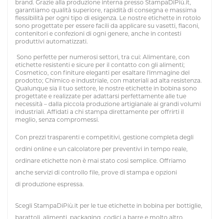
brand. Grazie alla produzione interna presso StampaDiPiù.it,
garantiamo qualità superiore, rapidità di consegna e massima
flessibilità per ogni tipo di esigenza. Le nostre etichette in rotolo
sono progettate per essere facili da applicare su vasetti, flaconi,
contenitori e confezioni di ogni genere, anche in contesti
produttivi automatizzati.
Sono perfette per numerosi settori, tra cui: Alimentare, con
etichette resistenti e sicure per il contatto con gli alimenti;
Cosmetico, con finiture eleganti per esaltare l'immagine del
prodotto; Chimico e industriale, con materiali ad alta resistenza.
Qualunque sia il tuo settore, le nostre etichette in bobina sono
progettate e realizzate per adattarsi perfettamente alle tue
necessità – dalla piccola produzione artigianale ai grandi volumi
industriali. Affidati a chi stampa direttamente per offrirti il
meglio, senza compromessi.
Con prezzi trasparenti e competitivi, gestione completa degli
ordini online e un calcolatore per preventivi in tempo reale,
ordinare etichette non è mai stato così semplice. Offriamo
anche servizi di controllo file, prove di stampa e opzioni
di produzione espressa.
Scegli StampaDiPiù.it per le tue etichette in bobina per bottiglie,
barattoli, alimenti, packaging, codici a barre e molto altro.