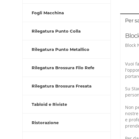
Fogli Macchina
Per s
Rilegatura Punto Colla
Bloc
Block 
Rilegatura Punto Metallico
Vuoi f
Rilegatura Brossura Filo Refe
l'oppo
portar
Rilegatura Brossura Fresata
Su Sta
persona
Tabloid e Riviste
Non pe
nostre
e profe
Ristorazione
prende
Per da