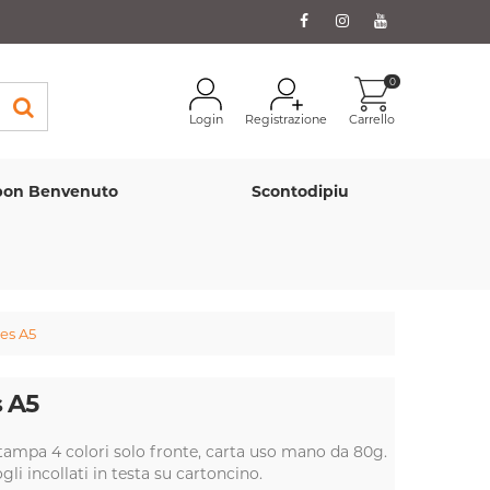
0
Login
Registrazione
Carrello
on Benvenuto
Scontodipiu
es A5
 A5
tampa 4 colori solo fronte, carta uso mano da 80g.
gli incollati in testa su cartoncino.