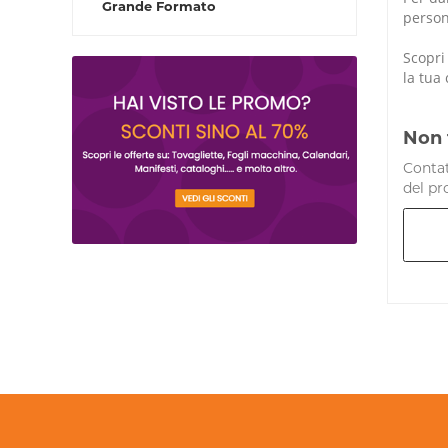
Grande Formato
person
Scopri
la tua 
Non 
Contat
del pr