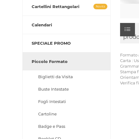
Cartellini Rettangolari
Novità
Calendari
prodo
SPECIALE PROMO
Formato a
Carta : U
Piccolo Formato
Grammatur
Stampa fr
Biglietti da Visita
Orientam
Verifica f
Buste Intestate
Fogli Intestati
Cartoline
Badge e Pass
Booklet CD