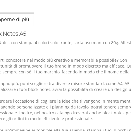
aperne di più
k Notes A5
Notes con stampa 4 colori solo fronte, carta uso mano da 80g. Allesti
arti conoscere nel modo più creativo e memorabile possibile?
Con i
rtunità di promuovere il tuo brand in modo discreto ma efficace. 
e sempre con sé il tuo marchio, facendo in modo che il nome della
mpadipiù, puoi scegliere tra diverse misure standard, come A4, A5 o A6
lizzare i tuoi block notes, avrai la possibilità di creare un design u
rdere l'occasione di cogliere le idee che ti vengono in mente mentre
 agende personalizzate e i planning da tavolo, potrai tenere sempre
ssionale. Inoltre, nel nostro catalogo troverai anche block notes pers
re gli ordini in modo efficiente e professionale.
re un'immagine autorevole alla tua azienda, stampa i tuoi blocchi p