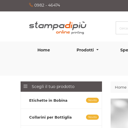
0982 - 46474
Home
Prodotti
Spe
Scegli il tuo prodotto
Home
Etichette in Bobina
Novità
Collarini per Bottiglia
Novità