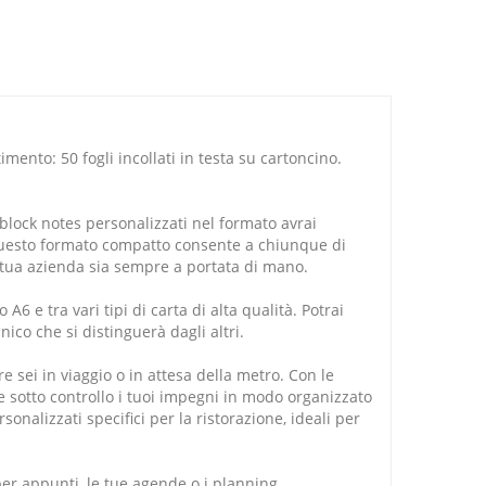
mento: 50 fogli incollati in testa su cartoncino.
block notes personalizzati
nel formato avrai
Questo formato compatto consente a chiunque di
 tua azienda sia sempre a portata di mano.
 e tra vari tipi di carta di alta qualità. Potrai
nico che si distinguerà dagli altri.
 sei in viaggio o in attesa della metro. Con le
 sotto controllo i tuoi impegni in modo organizzato
onalizzati specifici per la ristorazione, ideali per
er appunti, le tue agende o i planning