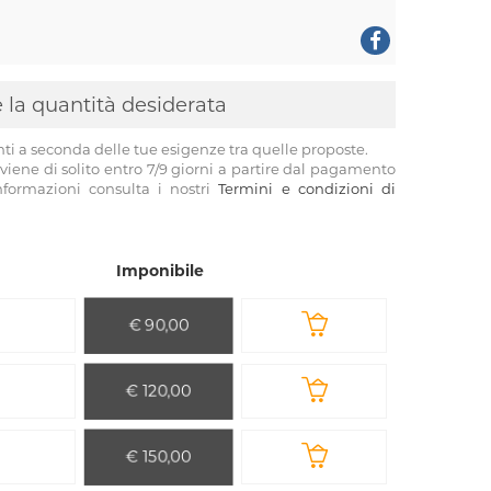
 e la quantità desiderata
nti a seconda delle tue esigenze tra quelle proposte.
viene di solito entro 7/9 giorni a partire dal pagamento
informazioni consulta i nostri
Termini e condizioni di
Imponibile
€ 90,00
€ 120,00
€ 150,00