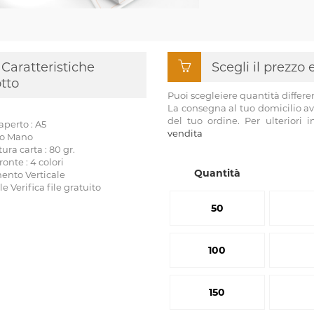
Caratteristiche
Scegli il prezzo
tto
Puoi scegleiere quantità differe
La consegna al tuo domicilio av
del tuo ordine. Per ulteriori 
perto : A5
vendita
so Mano
a carta : 80 gr.
onte : 4 colori
Quantità
ento Verticale
ile Verifica file gratuito
50
100
150