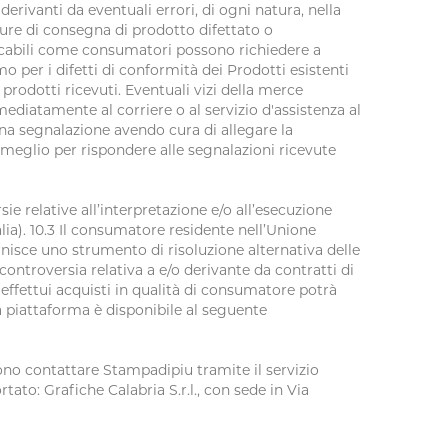
derivanti da eventuali errori, di ogni natura, nella
ppure di consegna di prodotto difettato o
icabili come consumatori possono richiedere a
o per i difetti di conformità dei Prodotti esistenti
odotti ricevuti. Eventuali vizi della merce
diatamente al corriere o al servizio d'assistenza al
una segnalazione avendo cura di allegare la
 meglio per rispondere alle segnalazioni ricevute
sie relative all’interpretazione e/o all’esecuzione
lia). 10.3 Il consumatore residente nell’Unione
isce uno strumento di risoluzione alternativa delle
ontroversia relativa a e/o derivante da contratti di
 effettui acquisti in qualità di consumatore potrà
a piattaforma è disponibile al seguente
ssono contattare Stampadipiu tramite il servizio
tato: Grafiche Calabria S.r.l., con sede in Via