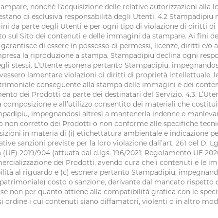
ampare, nonché l’acquisizione delle relative autorizzazioni alla l
, restano di esclusiva responsabilità degli Utenti. 4.2 Stampadipi
 da parte degli Utenti e per ogni tipo di violazione di diritti di te
sul Sito dei contenuti e delle immagini da stampare. Ai fini dell’
 garantisce di essere in possesso di permessi, licenze, diritti e/o 
mpresa la riproduzione a stampa. Stampadipiu declina ogni respons
 degli stessi. L’Utente esonera pertanto Stampadipiu, impegnando
vessero lamentare violazioni di diritti di proprietà intellettuale,
rimoniale conseguente alla stampa delle immagini e dei contenu
imento dei Prodotti da parte dei destinatari del Servizio. 4.3. L’Ute
la composizione e all’utilizzo consentito dei materiali che costit
padipiu, impegnandosi altresì a mantenerla indenne e manlevarla,
 non corretto dei Prodotti o non conforme alle specifiche tecnich
zioni in materia di (i) etichettatura ambientale e indicazione per l
lative sanzioni previste per la loro violazione dall’art. 261 del D. L
 (UE) 2019/904 (attuata dal d.lgs. 196/2021; Regolamento UE 2020/
ercializzazione dei Prodotti, avendo cura che i contenuti e le i
bilità al riguardo e (c) esonera pertanto Stampadipiu, impegnand
 patrimoniale) costo o sanzione, derivante dal mancato rispetto
 se non per quanto attiene alla compatibilità grafica con le speci
iasi ordine i cui contenuti siano diffamatori, violenti o in altro 