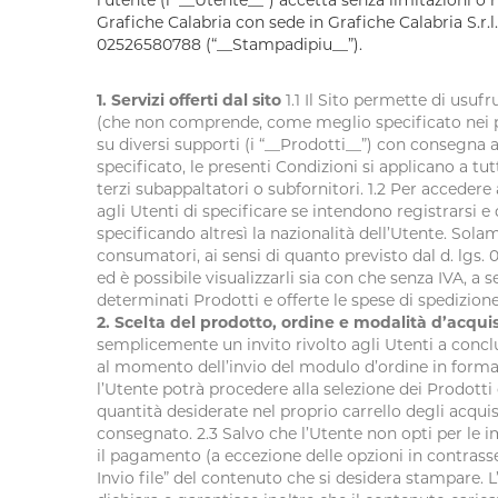
l’utente (l’“__Utente__”) accetta senza limitazioni o 
Grafiche Calabria con sede in Grafiche Calabria S.r.l
02526580788 (“__Stampadipiu__”).
1. Servizi offerti dal sito
1.1 Il Sito permette di usufru
(che non comprende, come meglio specificato nei pross
su diversi supporti (i “__Prodotti__”) con consegna 
specificato, le presenti Condizioni si applicano a tu
terzi subappaltatori o subfornitori. 1.2 Per accedere a
agli Utenti di specificare se intendono registrarsi e q
specificando altresì la nazionalità dell’Utente. Solam
consumatori, ai sensi di quanto previsto dal d. lgs. 06
ed è possibile visualizzarli sia con che senza IVA, a 
determinati Prodotti e offerte le spese di spedizione
2. Scelta del prodotto, ordine e modalità d’acqui
semplicemente un invito rivolto agli Utenti a conclud
al momento dell’invio del modulo d’ordine in formato
l’Utente potrà procedere alla selezione dei Prodotti 
quantità desiderate nel proprio carrello degli acqu
consegnato. 2.3 Salvo che l’Utente non opti per le 
il pagamento (a eccezione delle opzioni in contrasse
Invio file” del contenuto che si desidera stampare. L’Ut