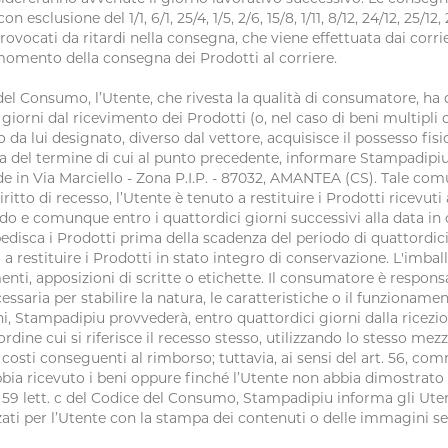
n esclusione del 1/1, 6/1, 25/4, 1/5, 2/6, 15/8, 1/11, 8/12, 24/12, 25/
rovocati da ritardi nella consegna, che viene effettuata dai corr
al momento della consegna dei Prodotti al corriere.
e del Consumo, l’Utente, che rivesta la qualità di consumatore, ha 
i giorni dal ricevimento dei Prodotti (o, nel caso di beni multipl
da lui designato, diverso dal vettore, acquisisce il possesso fisico
nza del termine di cui al punto precedente, informare Stampadipi
sede in Via Marciello - Zona P.I.P. - 87032, AMANTEA (CS). Tale co
diritto di recesso, l’Utente è tenuto a restituire i Prodotti ricev
ardo e comunque entro i quattordici giorni successivi alla data in
edisca i Prodotti prima della scadenza del periodo di quattordici g
 a restituire i Prodotti in stato integro di conservazione. L'imbal
nti, apposizioni di scritte o etichette. Il consumatore è responsa
aria per stabilire la natura, le caratteristiche o il funzionamento
, Stampadipiu provvederà, entro quattordici giorni dalla ricezio
l’ordine cui si riferisce il recesso stesso, utilizzando lo stesso m
costi conseguenti al rimborso; tuttavia, ai sensi del art. 56, com
ia ricevuto i beni oppure finché l’Utente non abbia dimostrato d
rt. 59 lett. c del Codice del Consumo, Stampadipiu informa gli Utent
ati per l’Utente con la stampa dei contenuti o delle immagini sele