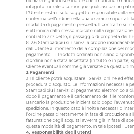
dichiara e garantisce inoltre che il contenuto carica
integrità morale o comunque qualsiasi danno patrim
L’Utente resta il solo soggetto responsabile della veri
conferma dell'ordine nella quale saranno riportati la 
modalità di pagamento prescelta. Il contratto si in
elettronica dallo stesso indicato nella registrazi
contratto anzidetto, il passaggio di proprietà dei P
8. 2.6 Stampadipiu si riserva, a proprio insindacabile 
dall’Utente al momento della compilazione del modulo
pagamento; - i Prodotti ordinati non siano disponibi
d’ordine non è stata accettata (in tutto o in parte) 
Cliente eventuali somme già versate da quest’ultimo. 
3.Pagamenti
3.1 Il cliente potrà acquistare i Servizi online ed ef
procedura d’acquisto. Le informazioni necessarie per
Stampadipiu i servizi di pagamento elettronico a dis
dopo il pagamento e il caricamento del file "conform
Bancario la produzione inizierà solo dopo l’avvenuto
spedizione. In questo caso è inoltre necessario inse
l’ordine passa direttamente in fase di produzione al
fatturazione degli acquisti avverrà già in fase di sp
questa modalità di pagamento. In tale ipotesi l’U
4. Responsabilità degli Utenti