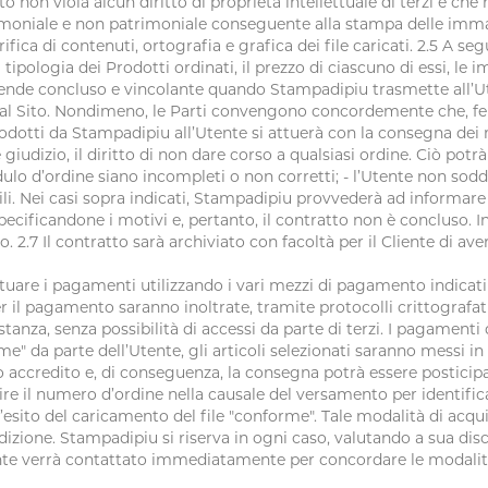
to non viola alcun diritto di proprietà intellettuale di terzi e c
oniale e non patrimoniale conseguente alla stampa delle immagin
fica di contenuti, ortografia e grafica dei file caricati. 2.5 A seg
tipologia dei Prodotti ordinati, il prezzo di ciascuno di essi, le 
tende concluso e vincolante quando Stampadipiu trasmette all’Ute
one al Sito. Nondimeno, le Parti convengono concordemente che, 
rodotti da Stampadipiu all’Utente si attuerà con la consegna dei m
giudizio, il diritto di non dare corso a qualsiasi ordine. Ciò potrà 
 d’ordine siano incompleti o non corretti; - l’Utente non soddisf
li. Nei casi sopra indicati, Stampadipiu provvederà ad informare
specificandone i motivi e, pertanto, il contratto non è concluso. 
2.7 Il contratto sarà archiviato con facoltà per il Cliente di ave
fettuare i pagamenti utilizzando i vari mezzi di pagamento indicati
 il pagamento saranno inoltrate, tramite protocolli crittografati,
tanza, senza possibilità di accessi da parte di terzi. I pagamenti
e" da parte dell’Utente, gli articoli selezionati saranno messi i
 accredito e, di conseguenza, la consegna potrà essere posticipat
rire il numero d’ordine nella causale del versamento per identifi
l’esito del caricamento del file "conforme". Tale modalità di ac
edizione. Stampadipiu si riserva in ogni caso, valutando a sua dis
tente verrà contattato immediatamente per concordare le modali