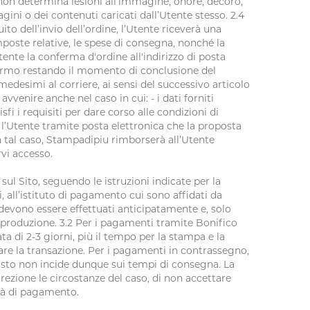
he non determina lesioni all’immagine, onore, decoro,
i o dei contenuti caricati dall’Utente stesso. 2.4
uito dell’invio dell’ordine, l’Utente riceverà una
imposte relative, le spese di consegna, nonché la
nte la conferma d'ordine all'indirizzo di posta
fermo restando il momento di conclusione del
edesimi al corriere, ai sensi del successivo articolo
avvenire anche nel caso in cui: - i dati forniti
i i requisiti per dare corso alle condizioni di
 l’Utente tramite posta elettronica che la proposta
In tal caso, Stampadipiu rimborserà all’Utente
rvi accesso.
 sul Sito, seguendo le istruzioni indicate per la
 all’istituto di pagamento cui sono affidati da
 devono essere effettuati anticipatamente e, solo
n produzione. 3.2 Per i pagamenti tramite Bonifico
a di 2-3 giorni, più il tempo per la stampa e la
care la transazione. Per i pagamenti in contrassegno,
quisto non incide dunque sui tempi di consegna. La
crezione le circostanze del caso, di non accettare
tà di pagamento.