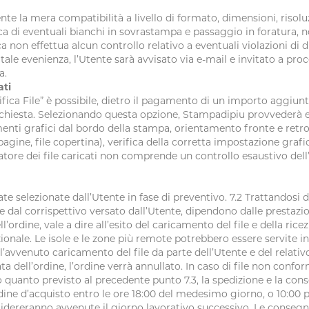
te la mera compatibilità a livello di formato, dimensioni, risolu
fica di eventuali bianchi in sovrastampa e passaggio in foratura,
a non effettua alcun controllo relativo a eventuali violazioni di dir
In tale evenienza, l’Utente sarà avvisato via e-mail e invitato a 
a.
ati
erifica File” è possibile, dietro il pagamento di un importo aggiun
richiesta. Selezionando questa opzione, Stampadipiu provvederà escl
nti grafici dal bordo della stampa, orientamento fronte e retro, v
gine, file copertina), verifica della corretta impostazione grafic
atore dei file caricati non comprende un controllo esaustivo dell
date selezionate dall’Utente in fase di preventivo. 7.2 Trattandos
dal corrispettivo versato dall’Utente, dipendono dalle prestazioni 
’ordine, vale a dire all’esito del caricamento del file e della ri
ionale. Le isole e le zone più remote potrebbero essere servite in 
’avvenuto caricamento del file da parte dell’Utente e del relat
ata dell’ordine, l’ordine verrà annullato. In caso di file non con
rmo quanto previsto al precedente punto 7.3, la spedizione e la co
ne d’acquisto entro le ore 18:00 del medesimo giorno, o 10:00 pe
idereranno avvenute il giorno lavorativo successivo. Le consegne