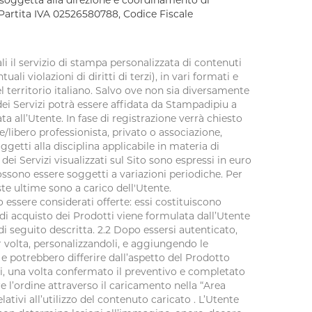
rl, soggetta alla direzione e coordinamento di
, Partita IVA 02526580788, Codice Fiscale
uali il servizio di stampa personalizzata di contenuti
i violazioni di diritti di terzi), in vari formati e
l territorio italiano. Salvo ove non sia diversamente
 dei Servizi potrà essere affidata da Stampadipiu a
ata all’Utente. In fase di registrazione verrà chiesto
le/libero professionista, privato o associazione,
ggetti alla disciplina applicabile in materia di
 dei Servizi visualizzati sul Sito sono espressi in euro
 possono essere soggetti a variazioni periodiche. Per
ste ultime sono a carico dell'Utente.
 essere considerati offerte: essi costituiscono
 di acquisto dei Prodotti viene formulata dall’Utente
i seguito descritta. 2.2 Dopo essersi autenticato,
er volta, personalizzandoli, e aggiungendo le
e potrebbero differire dall’aspetto del Prodotto
ti, una volta confermato il preventivo e completato
e l’ordine attraverso il caricamento nella “Area
elativi all’utilizzo del contenuto caricato . L’Utente