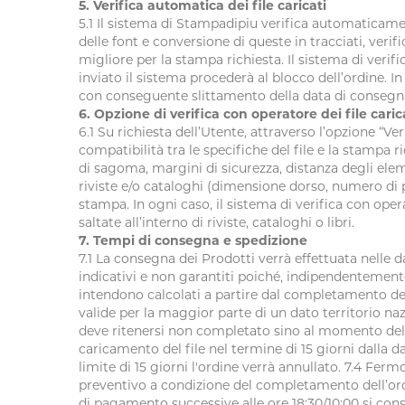
5. Verifica automatica dei file caricati
5.1 Il sistema di Stampadipiu verifica automaticamen
delle font e conversione di queste in tracciati, veri
migliore per la stampa richiesta. Il sistema di verific
inviato il sistema procederà al blocco dell’ordine. 
con conseguente slittamento della data di consegn
6. Opzione di verifica con operatore dei file caric
6.1 Su richiesta dell’Utente, attraverso l’opzione “V
compatibilità tra le specifiche del file e la stampa 
di sagoma, margini di sicurezza, distanza degli eleme
riviste e/o cataloghi (dimensione dorso, numero di pa
stampa. In ogni caso, il sistema di verifica con oper
saltate all’interno di riviste, cataloghi o libri.
7. Tempi di consegna e spedizione
7.1 La consegna dei Prodotti verrà effettuata nelle 
indicativi e non garantiti poiché, indipendentemente 
intendono calcolati a partire dal completamento dell
valide per la maggior parte di un dato territorio naz
deve ritenersi non completato sino al momento dell
caricamento del file nel termine di 15 giorni dalla d
limite di 15 giorni l'ordine verrà annullato. 7.4 Fe
preventivo a condizione del completamento dell’ordi
di pagamento successive alle ore 18:30/10:00 si cons