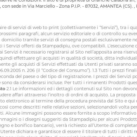
riserve le Condizioni. Il sito è di proprietà di Grafiche Calabria s
., con sede in Via Marciello - Zona P.I.P. - 87032, AMANTEA (CS). 
ire di servizi di web to print (collettivamente i “Servizi”), tra i q
imi paragrafi, alcun servizio editoriale o di controllo su eventual
a domicilio tramite servizi di consegna postali esclusivamente ne
tti i Servizi offerti da Stampadipiu, ove compatibili. L’esecuzione
i Servizi è necessario registrarsi al Sito nell’apposita area riserv
uindi effettuare gli acquisti in qualità di società, ditta individua
ente gli acquisti di Servizi effettuati da Utenti privati saranno so
.09.2005 n. 206 (il “Codice del Consumo”). 1.3 Tutti i prezzi finali
seconda del paese o del tipo di registrazione. I prezzi dei Servizi
 sono da considerarsi incluse. Per tutti i rimanenti Prodotti que
sto
2.1 Le informazioni ed i dettagli contenuti sul Sito non devono
ere affari attraverso l’inoltro di ordini di acquisto. La proposta
 elettronico al termine della procedura prevista dal Sito e qui d
così come descritti nelle relative sezioni, selezionandoli volta p
isti. Alcune immagini possono essere fornite a scopo informativo 
immagini o i disegni suggeriti da Stampadipiu per alcuni Prodot
gno e bonifico bancario), verrà richiesto all’Utente di completar
ente dichiara e garantisce di essere il titolare di tutti i diritti r