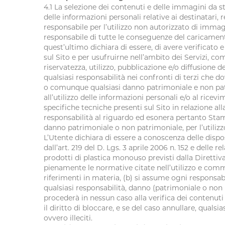
4.1 La selezione dei contenuti e delle immagini da st
delle informazioni personali relative ai destinatari
responsabile per l’utilizzo non autorizzato di immagini
responsabile di tutte le conseguenze del caricamento 
quest’ultimo dichiara di essere, di avere verificato e
sul Sito e per usufruirne nell’ambito dei Servizi, co
riservatezza, utilizzo, pubblicazione e/o diffusione
qualsiasi responsabilità nei confronti di terzi che do
o comunque qualsiasi danno patrimoniale e non pat
all’utilizzo delle informazioni personali e/o al ricev
specifiche tecniche presenti sul Sito in relazione al
responsabilità al riguardo ed esonera pertanto Stam
danno patrimoniale o non patrimoniale, per l’utilizzo
L’Utente dichiara di essere a conoscenza delle disposi
dall’art. 219 del D. Lgs. 3 aprile 2006 n. 152 e delle re
prodotti di plastica monouso previsti dalla Direttiva
pienamente le normative citate nell’utilizzo e comm
riferimenti in materia, (b) si assume ogni responsa
qualsiasi responsabilità, danno (patrimoniale o non
procederà in nessun caso alla verifica dei contenuti
il diritto di bloccare, e se del caso annullare, quals
ovvero illeciti.