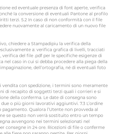
zione ed eventuale presenza di font aperte, verifica
 nonché la conversione di eventuali Pantone al profilo
itti terzi. 5.2 In caso di non conformità con il file
procedere nuovamente al caricamento di un nuovo file
tivo, chiedere a Stampadipiu la verifica della
usivamente a: verifica grafica di livelli, tracciati
erifica del file .pdf per le specifiche esigenze di
a nel caso in cui si debba procedere alla piega della
’impaginazione, dell’ortografia, né di eventuali foto
i di vendita con spedizione, i termini sono meramente
di recapito di soggetti terzi quali i corrieri e si
cezione della conferma. Le date di consegna sono
due o più giorni lavorativi aggiuntivi. 7.3 L’ordine
ivo pagamento. Qualora l’Utente non provveda al
forme se questo non verrà sostituito entro un tempo
nsegna avvengono nei termini selezionati nel
r consegne in 24 ore. Ricezioni di file o conferme
 alle fiere non saranno gestite. Per giorni