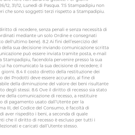
12, 26/12, 31/12, Lunedì di Pasqua. 7.5 Stampadipiu non
ieri che sono soggetti terzi rispetto a Stampadipiu.
diritto di recedere, senza penali e senza necessità di
i ordinati mediante un solo Ordine e consegnati
 dell'ultimo bene). 8.2 Ai fini dell’esercizio del
u della sua decisione inviando comunicazione scritta
municazione può essere inviata tramite posta, e-mail
uti a Stampadipiu, facendola pervenire presso la sua
 cui ha comunicato la sua decisione di recedere; il
iorni. 8.4 Il costo diretto della restituzione dei
lo dei Prodotti deve essere accurato, al fine di
bile della diminuzione del valore dei beni risultante
 degli stessi. 8.6 Ove il diritto di recesso sia stato
ne della comunicazione di recesso, a restituire
ezzo di pagamento usato dall’Utente per la
ma III, del Codice del Consumo, è facoltà di
i aver rispedito i beni, a seconda di quale
i che il diritto di recesso è escluso per tutti i
zionati e caricati dall’Utente stesso.