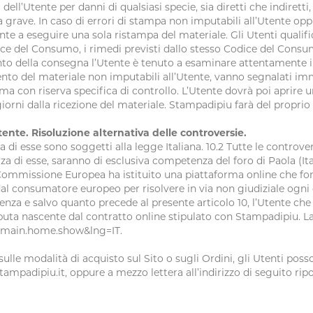
ll’Utente per danni di qualsiasi specie, sia diretti che indiretti, 
pa grave. In caso di errori di stampa non imputabili all’Utente o
e a eseguire una sola ristampa del materiale. Gli Utenti qualif
dice del Consumo, i rimedi previsti dallo stesso Codice del Consum
 della consegna l’Utente è tenuto a esaminare attentamente i pr
to del materiale non imputabili all’Utente, vanno segnalati imme
ma con riserva specifica di controllo. L’Utente dovrà poi aprire 
orni dalla ricezione del materiale. Stampadipiu farà del proprio
ente. Risoluzione alternativa delle controversie.
a di esse sono soggetti alla legge Italiana. 10.2 Tutte le controver
rza di esse, saranno di esclusiva competenza del foro di Paola (Ita
Commissione Europea ha istituito una piattaforma online che forn
al consumatore europeo per risolvere in via non giudiziale ogni c
guenza e salvo quanto precede al presente articolo 10, l’Utente che
sputa nascente dal contratto online stipulato con Stampadipiu. L
t=main.home.show&lng=IT.
o sulle modalità di acquisto sul Sito o sugli Ordini, gli Utenti po
ampadipiu.it, oppure a mezzo lettera all’indirizzo di seguito ripor