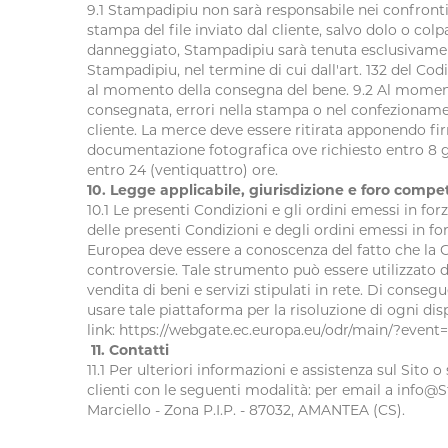
9.1 Stampadipiu non sarà responsabile nei confronti de
stampa del file inviato dal cliente, salvo dolo o col
danneggiato, Stampadipiu sarà tenuta esclusivament
Stampadipiu, nel termine di cui dall'art. 132 del Co
al momento della consegna del bene. 9.2 Al momento
consegnata, errori nella stampa o nel confezionamen
cliente. La merce deve essere ritirata apponendo fir
documentazione fotografica ove richiesto entro 8 gi
entro 24 (ventiquattro) ore.
10. Legge applicabile, giurisdizione e foro compet
10.1 Le presenti Condizioni e gli ordini emessi in forz
delle presenti Condizioni e degli ordini emessi in fo
Europea deve essere a conoscenza del fatto che la 
controversie. Tale strumento può essere utilizzato d
vendita di beni e servizi stipulati in rete. Di conse
usare tale piattaforma per la risoluzione di ogni di
link: https://webgate.ec.europa.eu/odr/main/?even
11. Contatti
11.1 Per ulteriori informazioni e assistenza sul Sito 
clienti con le seguenti modalità: per email a info@St
Marciello - Zona P.I.P. - 87032, AMANTEA (CS).