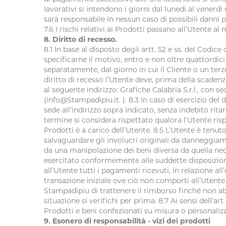
lavorativi si intendono i giorni dal lunedì al venerdì co
sarà responsabile in nessun caso di possibili danni p
7.6 I rischi relativi ai Prodotti passano all’Utente 
8. Diritto di recesso.
8.1 In base al disposto degli artt. 52 e ss. del Codic
specificarne il motivo, entro e non oltre quattordic
separatamente, dal giorno in cui il Cliente o un terzo 
diritto di recesso l’Utente deve, prima della scade
al seguente indirizzo: Grafiche Calabria S.r.l., con 
(info@Stampadipiu.it. ). 8.3 In caso di esercizio del 
sede all’indirizzo sopra indicato, senza indebito rit
termine si considera rispettato qualora l’Utente risp
Prodotti è a carico dell’Utente. 8.5 L’Utente è tenuto
salvaguardare gli involucri originali da danneggiame
da una manipolazione dei beni diversa da quella necess
esercitato conformemente alle suddette disposizioni
all’Utente tutti i pagamenti ricevuti, in relazione al
transazione iniziale ove ciò non comporti all’Utente 
Stampadipiu di trattenere il rimborso finché non abb
situazione si verifichi per prima. 8.7 Ai sensi dell’a
Prodotti e beni confezionati su misura o personalizz
9. Esonero di responsabilità - vizi dei prodotti