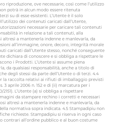
oro riproduzione, ove necessarie, così come l’utilizzo
u non potrà in alcun modo essere ritenuta
rzi su di esse esistenti. L’Utente è il solo
utilizzo dei contenuti caricati dall’Utente,
autorizzazioni necessarie per caricare tali contenuti
abilità in relazione a tali contenuti, alla
si altresì a mantenerla indenne e manlevarla, da
 lesioni all’immagine, onore, decoro, integrità morale
ti caricati dall’Utente stesso, nonché conseguente
nte dichiara di conoscere e si obbliga a rispettare le
uiscono i Prodotti. L’Utente si assume piena
 da qualsiasi responsabilità, anche a titolo di
e degli stessi da parte dell’Utente o di terzi. 4.4
a raccolta relativi ai rifiuti di imballaggio previsti
gs. 3 aprile 2006 n. 152 e di (ii) marcatura per i
2151). L’Utente (a) si obbliga a rispettare
mmagini da stampare rechino i corretti e necessari
osi altresì a mantenerla indenne e manlevarla, da
 della normativa sopra indicata. 4.5 Stampadipiu non
fiche richieste. Stampadipiu si riserva in ogni caso
modo contrari all’ordine pubblico e al buon costume