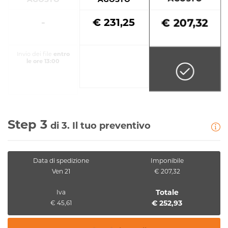
-
€ 231,25
€ 207,32
Invio dei file
entro
le ore 13:00
Step 3
di 3. Il tuo preventivo
Data di spedizione
Imponibile
Ven 21
€ 207,32
Totale
Iva
€ 252,93
€ 45,61