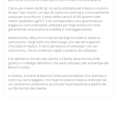
Carta uso mano da 80 gr: la carta utilizzata per il blocco notes è
di tipo "uso mano", un tipo di carta non patinata, comunemente
usata per la scrittura. Il peso della carta è di 80 grammi per
metro quadrato (g/m²), che corrisponde a una grammatura
leggera e comunemente utilizzata per fogli di blocchi note,
garantendo una buona scrivibilità e maneggevolezza.
Allestimento: Blocchi composti da fogli incollati in testa su
cartoncino; i fogli sono incollati lungo uno dei lati superiori
("incollati in testa"). Il retro del blocco è rinforzato con un
cartoncino, che lo rende più rigido e pratico da utilizzare.
File definitivo fornito dal cliente: il cliente deve fornire il file
grafico o il design definitivo che sarà utilizzato per la stampa dei
blocchi notes.
In sintesi, si tratta di blocchi notes personalizzati con stampa a
colori su carta leggera, con fogli incollati in testa e rinforzati da
un cartoncino posteriore, pronti per la produzione a partire da
un file fornito dal cliente.