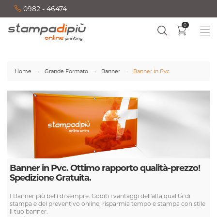
0982 - 46474
0
Home
Grande Formato
Banner
Banner in Pvc
Banner in Pvc. Ottimo rapporto qualità-prezzo!
Spedizione Gratuita.
I Banner più belli di sempre. Goditi i vantaggi dell'alta qualità di
stampa e del preventivo online, risparmia tempo e stampa con stile
il tuo banner.