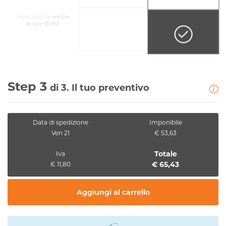
Invio dei file
entro
le ore 13:00
Step 3
di 3. Il tuo preventivo
Data di spedizione
Imponibile
Ven 21
€ 53,63
Totale
Iva
€ 65,43
€ 11,80
Aggiungi al carrello