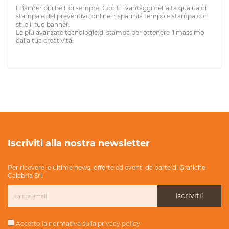
I Banner più belli di sempre. Goditi i vantaggi dell'alta qualità di
stampa e del preventivo online, risparmia tempo e stampa con
stile il tuo banner.
Le più avanzate tecnologie di stampa per ottenere il massimo
dalla tua creatività.
Iscriviti alla nostra newsletter
Per ricevere le ultime news, offerte ed eventi da parte di Grafiche
Calabria Srl.
Iscriviti!
Accetto la normativa sulla
privacy policy