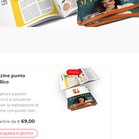
Promo
zine punto
lico
egatura a punto
ico è la soluzione
per la realizzazione di
ne con punto met...
69,00
artire da €
Acquista in promo