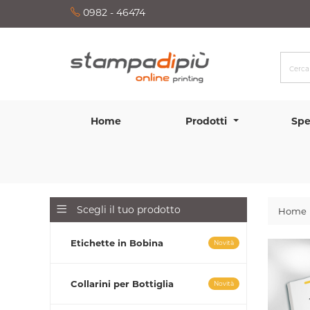
0982 - 46474
Home
Prodotti
Spe
Scegli il tuo prodotto
Home
Etichette in Bobina
Novità
Collarini per Bottiglia
Novità