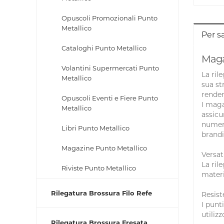
Opuscoli Promozionali Punto
Metallico
Per s
Cataloghi Punto Metallico
Maga
Volantini Supermercati Punto
La ril
Metallico
sua st
renden
Opuscoli Eventi e Fiere Punto
I maga
Metallico
assicu
numeri
Libri Punto Metallico
brandi
Magazine Punto Metallico
Versati
La ril
Riviste Punto Metallico
materi
Rilegatura Brossura Filo Refe
Resist
I punt
utiliz
Rilegatura Brossura Fresata