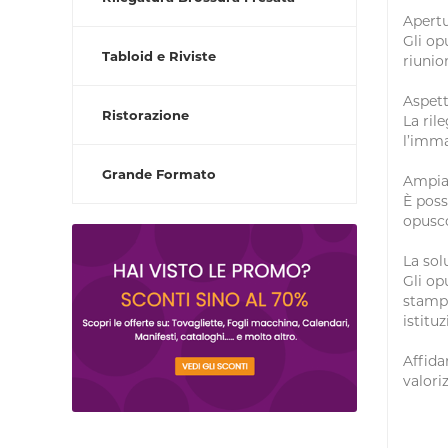
Apertu
Gli op
Tabloid e Riviste
riunion
Aspett
Ristorazione
La ril
l’imma
Grande Formato
Ampia 
È poss
opusco
La sol
Gli op
stampa
istitu
Affida
valori