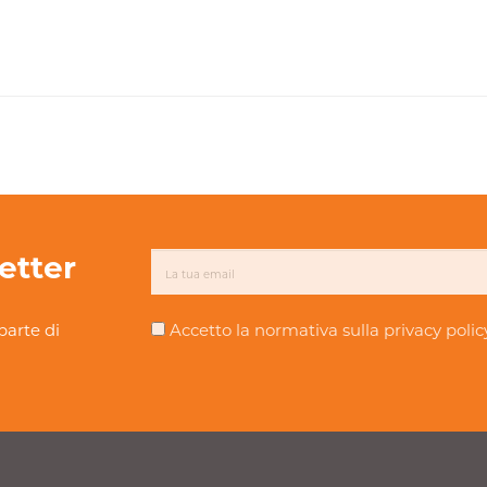
letter
parte di
Accetto la normativa sulla
privacy polic