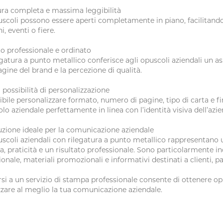
ra completa e massima leggibilità
uscoli possono essere aperti completamente in piano, facilitando l
i, eventi o fiere.
o professionale e ordinato
egatura a punto metallico conferisce agli opuscoli aziendali un as
gine del brand e la percezione di qualità.
possibilità di personalizzazione
ibile personalizzare formato, numero di pagine, tipo di carta e fin
lo aziendale perfettamente in linea con l’identità visiva dell’azie
uzione ideale per la comunicazione aziendale
uscoli aziendali con rilegatura a punto metallico rappresentano u
, praticità e un risultato professionale. Sono particolarmente i
zionale, materiali promozionali e informativi destinati a clienti, p
rsi a un servizio di stampa professionale consente di ottenere opu
zzare al meglio la tua comunicazione aziendale.