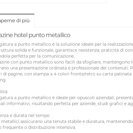
aperne di più
zine hotel punto metallico
egatura a punto metallico è la soluzione ideale per la realizzazio
ruttura solida e funzionale, garantisce resistenza, praticità di con
dola perfetta per la comunicazione.
zine con punto metallico sono facili da sfogliare, mantengono 
rano una presentazione ordinata e professionale dei contenuti. Po
 di pagine, con stampa a 4 colori fronte/retro su carta patinata 
ng.
lità
egatura a punto metallico è ideale per opuscoli aziendali, presenta
ali informativi, risultando perfetta per aziende, studi grafici e 
enza e durata nel tempo
i metallici assicurano una tenuta stabile e duratura, mantenend
zo frequente o distribuzione intensiva.