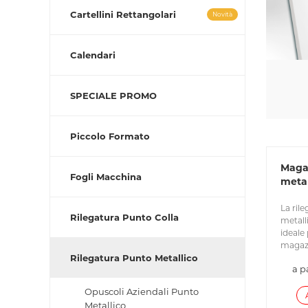
Cartellini Rettangolari
Novità
Calendari
SPECIALE PROMO
Piccolo Formato
Maga
Fogli Macchina
metal
La ril
Rilegatura Punto Colla
metall
ideale 
magazi
Rilegatura Punto Metallico
a p
Opuscoli Aziendali Punto
Metallico