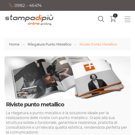
0982 - 46474
0
Home
Rilegatura Punto Metallico
Riviste Punto Metallico
Riviste punto metallico
La rilegatura a punto metallico è la soluzione ideale per la
realizzazione delle riviste con punto metallico. Grazie alla sua
struttura solida e funzionale, garantisce resistenza, praticità di
consultazione e un’elevata qualità estetica, rendendola perfetta per
la comunicazione.