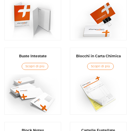
Buste Intestate
Blocchi in Carta Chimica
Scopri di più
Scopri di più
Block Notes
Cartelle Fustellate