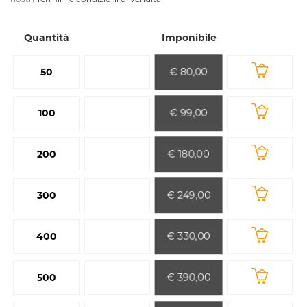
Quantità
Imponibile
€ 80,00
50
€ 99,00
100
€ 180,00
200
€ 249,00
300
€ 330,00
400
€ 390,00
500