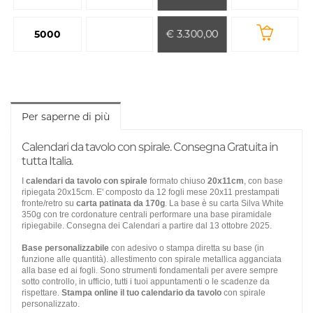
€ 3.300,00
5000
Per saperne di più
Calendari da tavolo con spirale. Consegna Gratuita in
tutta Italia.
I
calendari da tavolo con spirale
formato chiuso
20x11cm
, con base
ripiegata 20x15cm. E' composto da 12 fogli mese 20x11 prestampati
fronte/retro su
carta patinata da 170g
. La base è su carta Silva White
350g con tre cordonature centrali performare una base piramidale
ripiegabile.
Consegna dei Calendari a partire dal 13 ottobre 2025.
Base personalizzabile
con adesivo o stampa diretta su base (in
funzione alle quantità). allestimento con spirale metallica agganciata
alla base ed ai fogli. Sono strumenti fondamentali per avere sempre
sotto controllo, in ufficio, tutti i tuoi appuntamenti o le scadenze da
rispettare.
Stampa online il tuo calendario da tavolo
con spirale
personalizzato.