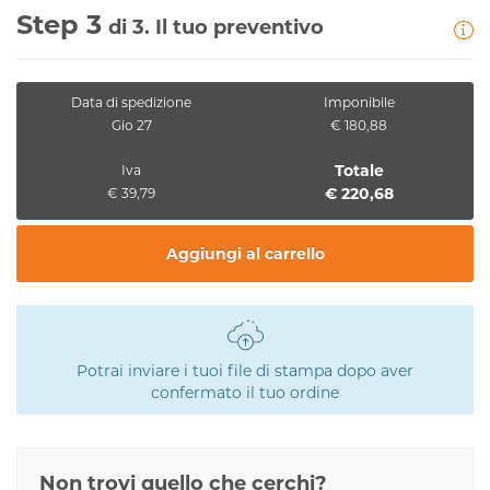
Step 3
di 3. Il tuo preventivo
Data di spedizione
Imponibile
Gio 27
€ 180,88
Totale
Iva
€ 220,68
€ 39,79
Aggiungi al carrello
Potrai inviare i tuoi file di stampa dopo aver
confermato il tuo ordine
Non trovi quello che cerchi?