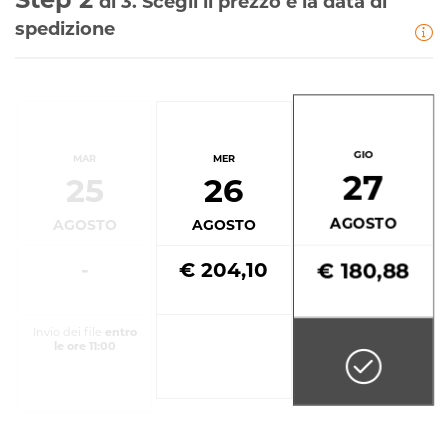
di 3. Scegli il prezzo e la data di
spedizione
GIO
MAR
MER
27
25
26
AGOSTO
AGOSTO
AGOSTO
-
€ 204,10
€ 180,88
Invio dei file
entro
le ore 11:00