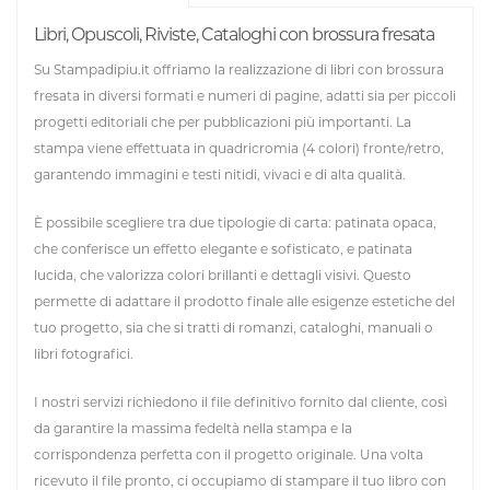
Libri, Opuscoli, Riviste, Cataloghi con brossura fresata
Su
Stampadipiu.it
offriamo la realizzazione di
libri con brossura
fresata
in
diversi formati e numeri di pagine
, adatti sia per piccoli
progetti editoriali che per pubblicazioni più importanti. La
stampa viene effettuata in
quadricromia (4 colori) fronte/retro
,
garantendo immagini e testi nitidi, vivaci e di alta qualità.
È possibile scegliere tra due tipologie di carta:
patinata opaca
,
che conferisce un effetto elegante e sofisticato, e
patinata
lucida
, che valorizza colori brillanti e dettagli visivi. Questo
permette di adattare il prodotto finale alle esigenze estetiche del
tuo progetto, sia che si tratti di romanzi, cataloghi, manuali o
libri fotografici.
I nostri servizi richiedono il
file definitivo fornito dal cliente
, così
da garantire la massima fedeltà nella stampa e la
corrispondenza perfetta con il progetto originale. Una volta
ricevuto il file pronto, ci occupiamo di stampare il tuo libro con