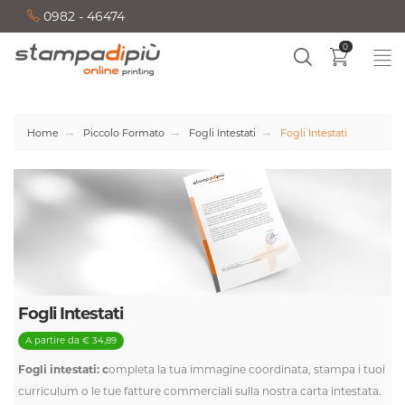
0982 - 46474
0
Home
Piccolo Formato
Fogli Intestati
Fogli Intestati
Fogli Intestati
A partire da € 34,89
Fogli intestati: c
ompleta la tua
immagine coordinata
, stampa i tuoi
curriculum o le tue fatture commerciali sulla nostra
carta intestata
.