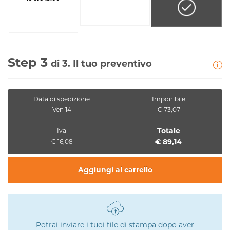
Step 3
di 3. Il tuo preventivo
Data di spedizione
Imponibile
Ven 14
€ 73,07
Totale
Iva
€ 89,14
€ 16,08
Aggiungi al carrello
Potrai inviare i tuoi file di stampa dopo aver