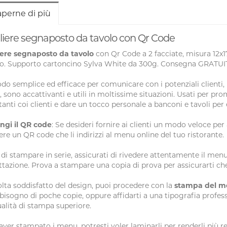
aperne di più
liere segnaposto da tavolo con Qr Code
iere segnaposto da tavolo
con Qr Code a 2 facciate, misura 12x
no. Supporto cartoncino Sylva White da 300g. Consegna GRATUI
o semplice ed efficace per comunicare con i potenziali clienti, i 
i, sono accattivanti e utili in moltissime situazioni. Usati per pr
anti coi clienti e dare un tocco personale a banconi e tavoli per 
ngi il QR code
: Se desideri fornire ai clienti un modo veloce p
ere un QR code che li indirizzi al menu online del tuo ristorante.
di stampare in serie, assicurati di rivedere attentamente il menu
tazione. Prova a stampare una copia di prova per assicurarti che
lta soddisfatto del design, puoi procedere con la
stampa del 
 bisogno di poche copie, oppure affidarti a una tipografia profes
alità di stampa superiore.
ver stampato i menu, potresti voler laminarli per renderli più re