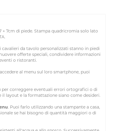
17 + 7cm di piede. Stampa quadricromia solo lato
TA.
cavalieri da tavolo personalizzati stanno in piedi
omuovere offerte speciali, condividere informazioni
eventi o ristoranti.
er accedere al menu sul loro smartphone, puoi
 per correggere eventuali errori ortografici o di
 il layout e la formattazione siano come desideri.
menu
. Puoi farlo utilizzando una stampante a casa,
sionale se hai bisogno di quantità maggiori o di
sistenti all'acqua e allo sporco. Successivamente,