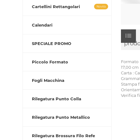
Cartellini Rettangolari
Novità
Calendari
prodo
SPECIALE PROMO
Formato 
Piccolo Formato
17,00 cm
Carta : C
Grammatur
Fogli Macchina
Stampa fr
Orientam
Verifica f
Rilegatura Punto Colla
Rilegatura Punto Metallico
Rilegatura Brossura Filo Refe