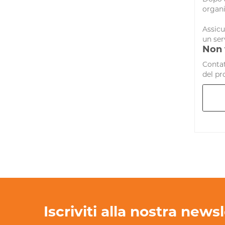
organi
Assicu
un ser
Non 
Contat
del pr
Iscriviti alla nostra news