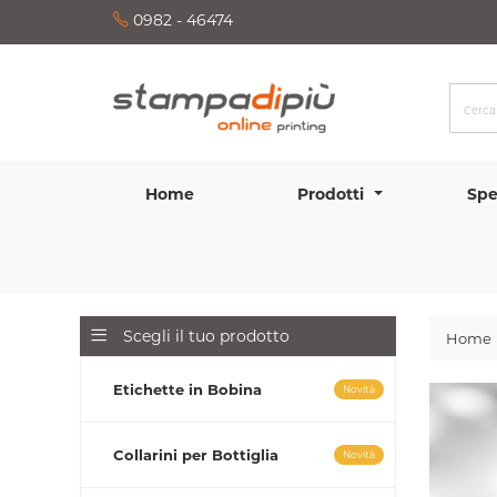
0982 - 46474
Home
Prodotti
Spe
Scegli il tuo prodotto
Home
Etichette in Bobina
Novità
Collarini per Bottiglia
Novità