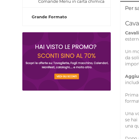
Comande Menu in carta chimica
Per s
Grande Formato
Cava
Caval
ester
Un mod
da sol
import
Aggiu
includ
Prima 
format
Una vo
se hai
una qu
Dopo a