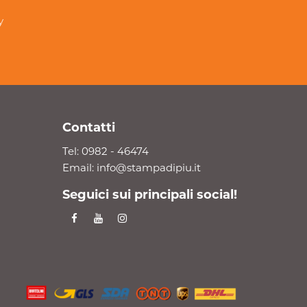
y
Contatti
Tel:
0982 - 46474
Email:
info@stampadipiu.it
Seguici sui principali social!