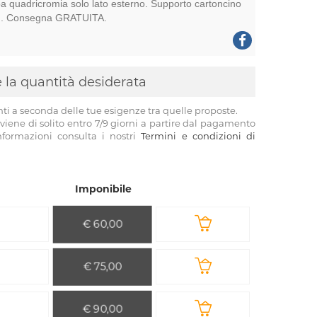
a quadricromia solo lato esterno. Supporto cartoncino
0g. Consegna GRATUITA.
 e la quantità desiderata
nti a seconda delle tue esigenze tra quelle proposte.
viene di solito entro 7/9 giorni a partire dal pagamento
informazioni consulta i nostri
Termini e condizioni di
Imponibile
€ 60,00
€ 75,00
€ 90,00