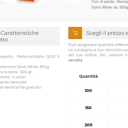
7cm di piede. Stamp
Sylva White da 30
Caratteristiche
Scegli il prezzo
tto
Puoi scegleiere quantità differe
La consegna al tuo domicilio av
del tuo ordine. Per ulteriori 
aperto : Personalizzato 12,00 X
vendita
artoncino Sylva White 300g
a carta : 300 gr.
Quantità
onte : 4 colori
ento Verticale
ile Verifica file gratuito
100
150
200