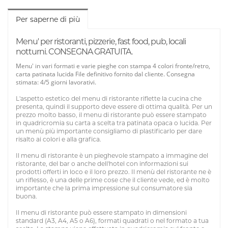
Per saperne di più
Menu' per ristoranti, pizzerie, fast food, pub, locali
notturni. CONSEGNA GRATUITA.
Menu' in vari formati e varie pieghe con stampa 4 colori fronte/retro,
carta patinata lucida File definitivo fornito dal cliente. Consegna
stimata: 4/5 giorni lavorativi.
L'aspetto estetico del menu di ristorante riflette la cucina che
presenta, quindi il supporto deve essere di ottima qualità. Per un
prezzo molto basso, il menu di ristorante può essere stampato
in quadricromia su carta a scelta tra patinata opaca o lucida. Per
un menù più importante consigliamo di plastificarlo per dare
risalto ai colori e alla grafica.
Il menu di ristorante è un pieghevole stampato a immagine del
ristorante, del bar o anche dell'hotel con informazioni sui
prodotti offerti in loco e il loro prezzo. Il menù del ristorante ne è
un riflesso, è una delle prime cose che il cliente vede, ed è molto
importante che la prima impressione sul consumatore sia
buona.
Il menu di ristorante può essere stampato in dimensioni
standard (A3, A4, A5 o A6), formati quadrati o nel formato a tua