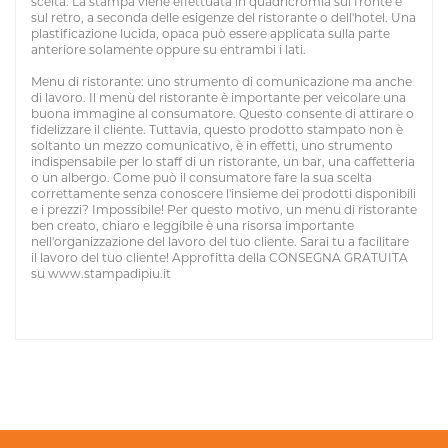
scelta. La stampa viene effettuata in quadricromia sul fronte e
sul retro, a seconda delle esigenze del ristorante o dell'hotel. Una
plastificazione lucida, opaca può essere applicata sulla parte
anteriore solamente oppure su entrambi i lati.
Menu di ristorante: uno strumento di comunicazione ma anche
di lavoro. Il menù del ristorante è importante per veicolare una
buona immagine al consumatore. Questo consente di attirare o
fidelizzare il cliente. Tuttavia, questo prodotto stampato non è
soltanto un mezzo comunicativo, è in effetti, uno strumento
indispensabile per lo staff di un ristorante, un bar, una caffetteria
o un albergo. Come può il consumatore fare la sua scelta
correttamente senza conoscere l'insieme dei prodotti disponibili
e i prezzi? Impossibile! Per questo motivo, un menu di ristorante
ben creato, chiaro e leggibile è una risorsa importante
nell'organizzazione del lavoro del tuo cliente. Sarai tu a facilitare
il lavoro del tuo cliente! Approfitta della CONSEGNA GRATUITA
su www.stampadipiu.it