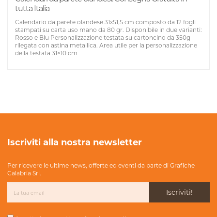
tutta Italia
Calendario da parete olandese 31x51,5 cm composto da 12 fogli
stampati su carta uso mano da 80 gr. Disponibile in due varianti:
Rosso e Blu Personalizzazione testata su cartoncino da 350g
rilegata con astina metallica. Area utile per la personalizzazione
della testata 31×10 cm
Iscriviti alla nostra newsletter
Per ricevere le ultime news, offerte ed eventi da parte di Grafiche
Calabria Srl.
Iscriviti!