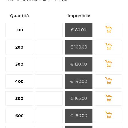
Quantità
Imponibile
€ 80,00
100
€ 100,00
200
€ 120,00
300
€ 140,00
400
€ 165,00
500
€ 180,00
600