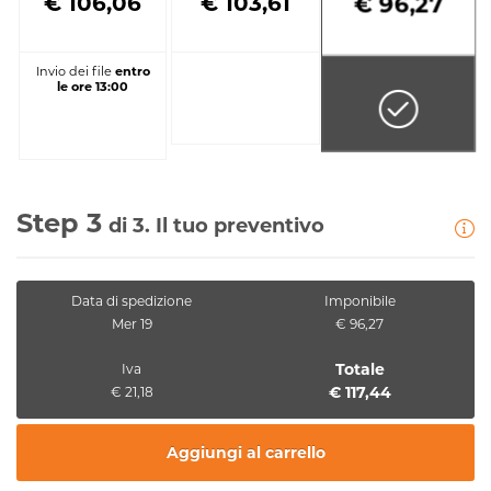
€ 106,06
€ 103,61
€ 96,27
Invio dei file
entro
le ore 13:00
Step 3
di 3. Il tuo preventivo
Data di spedizione
Imponibile
Mer 19
€ 96,27
Totale
Iva
€ 117,44
€ 21,18
Aggiungi al carrello