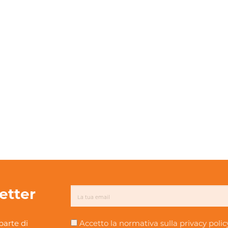
letter
parte di
Accetto la normativa sulla
privacy polic