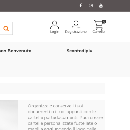
0
Login
Registrazione
Carrello
on Benvenuto
Scontodipiu
Organizza e conserva i tuoi
documenti o i tuoi appunti con le
cartelle portadocumenti. Puoi creare
cartelle personalizzate fustellate o
manilla aggiungendo il logo della