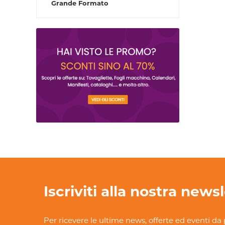
Grande Formato
Iscriviti alla nostra news
Per ricevere le ultime news, offerte ed eventi da 