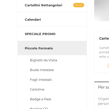
Cartellini Rettangolari
Novità
Calendari
SPECIALE PROMO
Carte
Cartell
Piccolo Formato
portad
ante, 
Biglietti da Visita
Buste Intestate
Fogli Intestati
Per s
Cartoline
Organi
Badge e Pass
person
Booklet CD