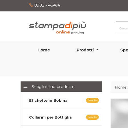
0982 - 46474
Home
Prodotti
Spe
Scegli il tuo prodotto
Home
Etichette in Bobina
Novità
Collarini per Bottiglia
Novità