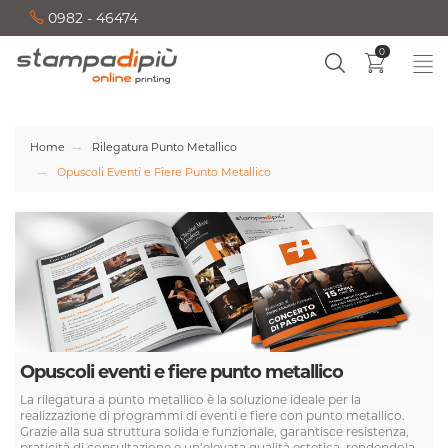
0982 - 46474
0
Home
Rilegatura Punto Metallico
Opuscoli Eventi e Fiere Punto Metallico
Opuscoli eventi e fiere punto metallico
La rilegatura a punto metallico è la soluzione ideale per la
realizzazione di programmi di eventi e fiere con punto metallico.
Grazie alla sua struttura solida e funzionale, garantisce resistenza,
praticità di consultazione e un’elevata qualità estetica, rendendola