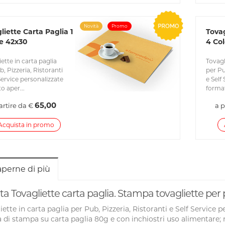
Novità
Promo
liette Carta Paglia 1
Tovag
e 42x30
4 Col
ette in carta paglia
Tovagl
, Pizzeria, Ristoranti
per Pu
 Service personalizzate
e Self
o aper...
format
65,00
artire da €
a p
Acquista in promo
aperne di più
ta Tovagliette carta paglia. Stampa tovagliette per pu
iette in carta paglia per Pub, Pizzeria, Ristoranti e Self Servic
à di stampa su carta paglia 80g e con inchiostri uso alimentare; 