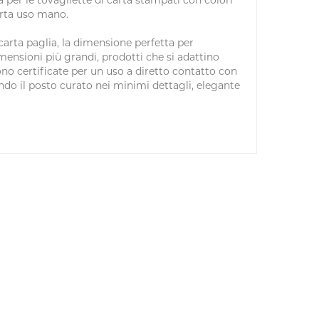
 per le tovagliette di carta stampati con colori
arta uso mano.
carta paglia, la dimensione perfetta per
mensioni più grandi, prodotti che si adattino
ono certificate per un uso a diretto contatto con
ndo il posto curato nei minimi dettagli, elegante