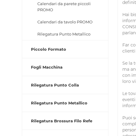
definit
Calendari da parete piccoli
PROMO
Hai bi
inform
Calendari da tavolo PROMO
CONSEG
parlan
Rilegatura Punto Metallico
Far co
Piccolo Formato
client
Se la 
Fogli Macchina
ma anc
con im
loro v
Rilegatura Punto Colla
Le tov
eventi
Rilegatura Punto Metallico
inform
Puoi s
Rilegatura Brossura Filo Refe
comple
person