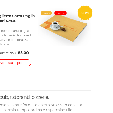
Novità
Promo
liette Carta Paglia
ori 42x30
iette in carta paglia
b, Pizzeria, Ristoranti
 Service personalizzate
o aper...
85,00
artire da €
Acquista in promo
b, ristoranti, pizzerie.
e personalizzate formato aperto 48x33cm con alta
risparmia tempo, ordina e risparmia!! File