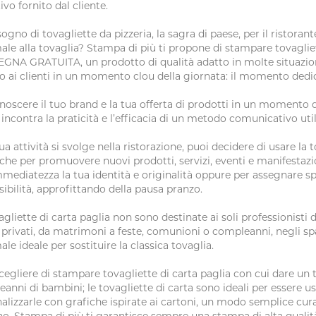
ivo fornito dal cliente.
sogno di tovagliette da pizzeria, la sagra di paese, per il risto
ale alla tovaglia? Stampa di più ti propone di stampare tovagliet
NA GRATUITA, un prodotto di qualità adatto in molte situazion
o ai clienti in un momento clou della giornata: il momento dedic
noscere il tuo brand e la tua offerta di prodotti in un momento di
i incontra la praticità e l’efficacia di un metodo comunicativo ut
tua attività si svolge nella ristorazione, puoi decidere di usare l
he per promuovere nuovi prodotti, servizi, eventi e manifesta
mediatezza la tua identità e originalità oppure per assegnare sp
isibilità, approfittando della pausa pranzo.
agliette di carta paglia non sono destinate ai soli professionisti
 privati, da matrimoni a feste, comunioni o compleanni, negli sp
ale ideale per sostituire la classica tovaglia.
cegliere di stampare tovagliette di carta paglia con cui dare un
anni di bambini; le tovagliette di carta sono ideali per essere
alizzarle con grafiche ispirate ai cartoni, un modo semplice cura