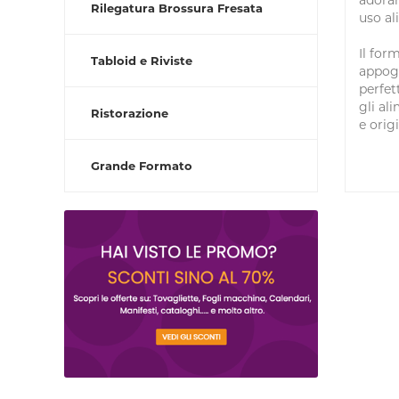
adoran
Rilegatura Brossura Fresata
uso al
Il for
Tabloid e Riviste
appogg
perfet
gli al
Ristorazione
e origi
Grande Formato