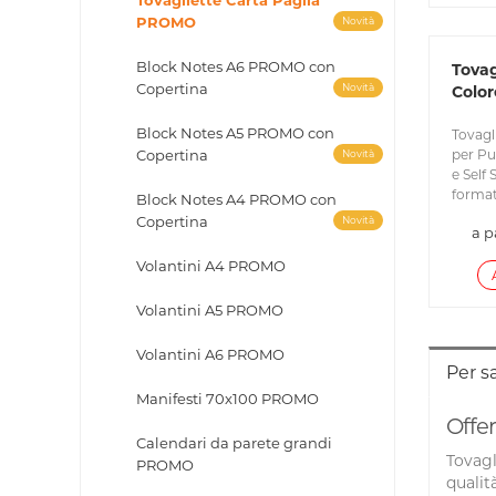
Tovagliette Carta Paglia
PROMO
Novità
Block Notes A6 PROMO con
Tovag
Copertina
Novità
Color
Block Notes A5 PROMO con
Tovagli
Copertina
per Pub
Novità
e Self
format
Block Notes A4 PROMO con
Copertina
Novità
a p
Volantini A4 PROMO
Volantini A5 PROMO
Volantini A6 PROMO
Per s
Manifesti 70x100 PROMO
Offer
Calendari da parete grandi
Tovagl
PROMO
qualit