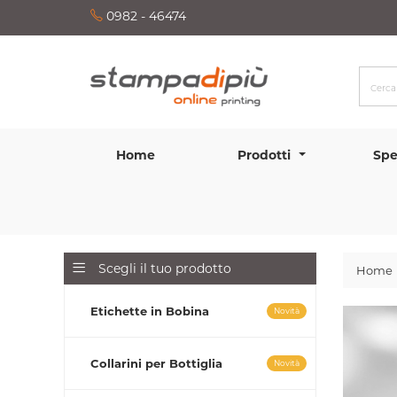
0982 - 46474
Home
Prodotti
Spe
Scegli il tuo prodotto
Home
Etichette in Bobina
Novità
Collarini per Bottiglia
Novità