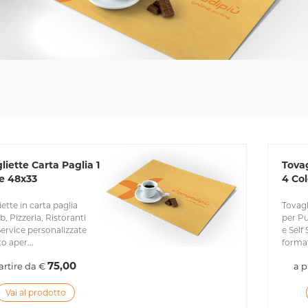
liette Carta Paglia 1
Tovag
e 48x33
4 Col
ette in carta paglia
Tovagl
, Pizzeria, Ristoranti
per Pu
 Service personalizzate
e Self
o aper...
format
75,00
artire da €
a p
Vai al prodotto