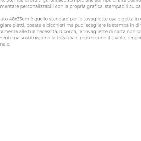
o. Stampa di più ti garantisce sempre una stampa di alta qualità
imentare personalizzabili con la propria grafica, stampabili su c
mato 48x33cm è quello standard per le tovagliette usa e getta in 
iare piatti, posate e bicchieri ma puoi scegliere la stampa in di
tamente alle tue necessità. Ricorda, le tovagliette di carta non s
imenti ma sostituiscono la tovaglia e proteggono il tavolo, rende
nale.