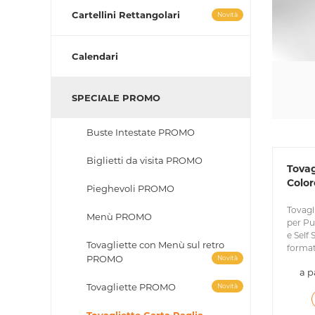
Cartellini Rettangolari
Novità
Calendari
SPECIALE PROMO
Buste Intestate PROMO
Biglietti da visita PROMO
Tovag
Color
Pieghevoli PROMO
Tovagli
Menù PROMO
per Pub
e Self
Tovagliette con Menù sul retro
format
PROMO
Novità
a p
Tovagliette PROMO
Novità