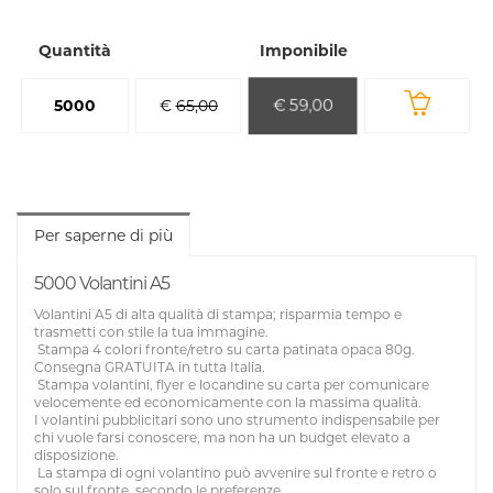
Quantità
Imponibile
€ 59,00
5000
€
65,00
Per saperne di più
5000 Volantini A5
Volantini A5 di alta qualità di stampa; risparmia tempo e
trasmetti con stile la tua immagine.
Stampa 4 colori fronte/retro su carta patinata opaca 80g.
Consegna GRATUITA in tutta Italia.
Stampa volantini, flyer e locandine su carta per comunicare
velocemente ed economicamente con la massima qualità.
I volantini pubblicitari sono uno strumento indispensabile per
chi vuole farsi conoscere, ma non ha un budget elevato a
disposizione.
La stampa di ogni volantino può avvenire sul fronte e retro o
solo sul fronte, secondo le preferenze.