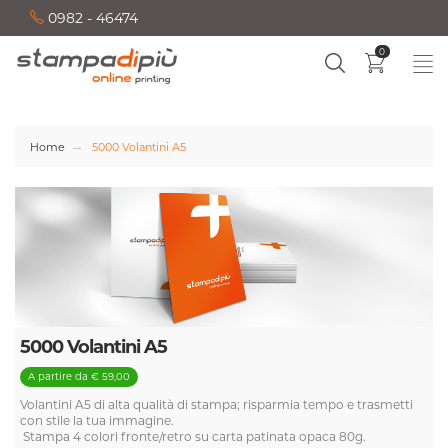
0982 - 46474
0
Home
5000 Volantini A5
5000 Volantini A5
A partire da € 59,00
Volantini A5 di alta qualità di stampa; risparmia tempo e trasmetti
con stile la tua immagine.
Stampa 4 colori fronte/retro su carta patinata opaca 80g.