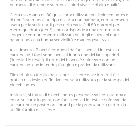
permette di ottenere stampe a colori vivaci e di alta qualità.
Carta uso mano da 80 gr: la carta utilizzata per il blocco notes è
di tipo "uso mano", un tipo di carta non patinata, comunemente
usata per la scrittura. Il peso della carta è di 80 grammi per
metro quadrato (g/m²), che corrisponde a una grammatura
leggera e comunemente utilizzata per fogli di blocchi note,
garantendo una buona scrivibilità e maneggevolezza.
Allestimento: Blocchi composti da fogli incollati in testa su
cartoncino; i fogli sono incollati lungo uno dei lati superiori
("incollati in testa"). Il retro del blocco è rinforzato con un
cartoncino, che lo rende più rigido e pratico da utilizzare.
File definitivo fornito dal cliente: il cliente deve fornire il file
grafico o il design definitivo che sarà utilizzato per la stampa dei
blocchi notes.
In sintesi, si tratta di blocchi notes personalizzati con stampa a
colori su carta leggera, con fogli incollati in testa e rinforzati da
un cartoncino posteriore, pronti per la produzione a partire da
un file fornito dal cliente.