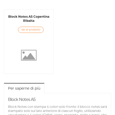
Block Notes A5 Copertina
Ribalta
Vai al prodotto
Per saperne di più
Block Notes A5
Block Notes con stampa 4 colori solo fronte: il blocco notes sarà
stampato solo sul lato anteriore di ciascun foglio, utilizzando
una stampa a 4 colori (CMYK: ciano, magenta, giallo e nero), che