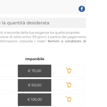
 e la quantità desiderata
nti a seconda delle tue esigenze tra quelle proposte.
viene di solito entro 7/9 giorni a partire dal pagamento
informazioni consulta i nostri
Termini e condizioni di
Imponibile
€ 70,00
€ 90,00
€ 105,00