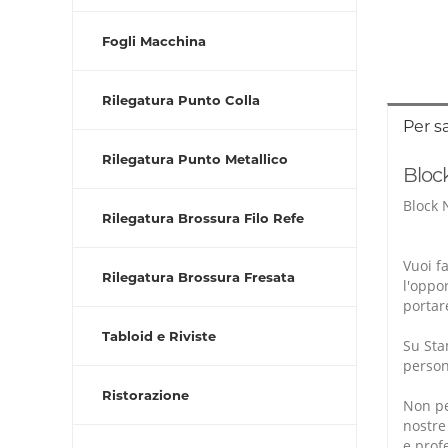
Fogli Macchina
Rilegatura Punto Colla
Per s
Rilegatura Punto Metallico
Bloc
Block 
Rilegatura Brossura Filo Refe
Vuoi f
Rilegatura Brossura Fresata
l'oppo
portar
Tabloid e Riviste
Su Sta
persona
Ristorazione
Non pe
nostre
e profe