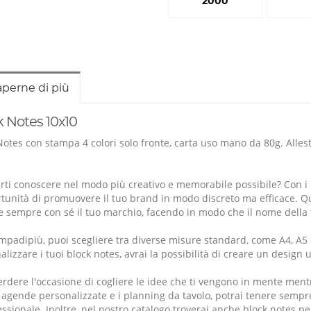
2000
aperne di più
k Notes 10x10
Notes con stampa 4 colori solo fronte, carta uso mano da 80g. Allesti
arti conoscere nel modo più creativo e memorabile possibile?
Con i
rtunità di promuovere il tuo brand in modo discreto ma efficace. 
e sempre con sé il tuo marchio, facendo in modo che il nome della
mpadipiù, puoi scegliere tra diverse misure standard, come A4, A5 o A6
lizzare i tuoi block notes, avrai la possibilità di creare un design u
rdere l'occasione di cogliere le idee che ti vengono in mente mentre
 agende personalizzate e i planning da tavolo, potrai tenere sempre
ssionale. Inoltre, nel nostro catalogo troverai anche block notes pers