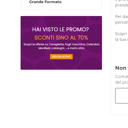
Grande Formato
prende
Per da
person
Scopri
la tua 
Non 
Contat
del pr