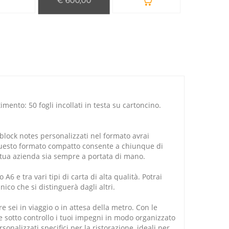
€ 600,00
mento: 50 fogli incollati in testa su cartoncino.
block notes personalizzati
nel formato avrai
Questo formato compatto consente a chiunque di
 tua azienda sia sempre a portata di mano.
 e tra vari tipi di carta di alta qualità. Potrai
nico che si distinguerà dagli altri.
 sei in viaggio o in attesa della metro. Con le
 sotto controllo i tuoi impegni in modo organizzato
onalizzati specifici per la ristorazione, ideali per