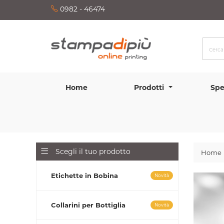
0982 - 46474
Home
Prodotti
Spe
Scegli il tuo prodotto
Home
Etichette in Bobina
Novità
Collarini per Bottiglia
Novità