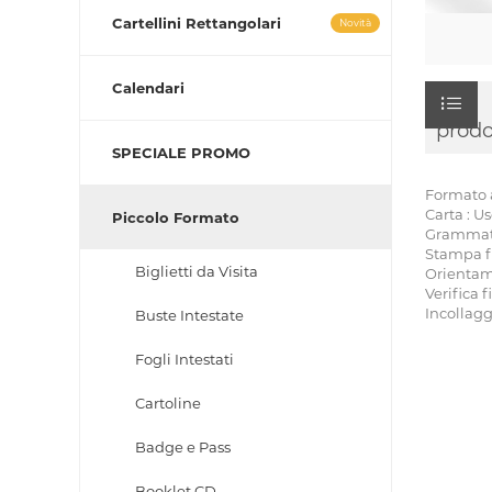
Cartellini Rettangolari
Novità
Calendari
prodo
SPECIALE PROMO
Formato a
Carta : U
Piccolo Formato
Grammatur
Stampa fr
Biglietti da Visita
Orientam
Verifica f
Incollagg
Buste Intestate
Fogli Intestati
Cartoline
Badge e Pass
Booklet CD