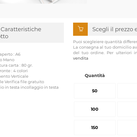
Caratteristiche
Scegli il prezzo
tto
Puoi scegleiere quantità differe
La consegna al tuo domicilio av
del tuo ordine. Per ulteriori 
perto : A6
vendita
so Mano
a carta : 80 gr.
onte : 4 colori
Quantità
ento Verticale
ile Verifica file gratuito
io in testa incollaggio in testa
50
100
150