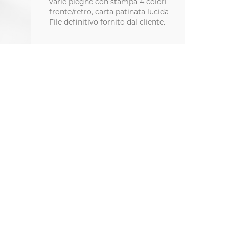
varie pieghe con stampa 4 colori
fronte/retro, carta patinata lucida
File definitivo fornito dal cliente.