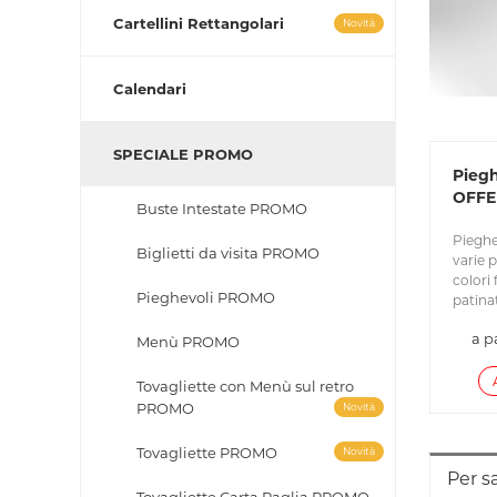
Cartellini Rettangolari
Novità
Calendari
SPECIALE PROMO
Piegh
OFFE
Buste Intestate PROMO
Pieghe
Biglietti da visita PROMO
varie 
colori 
Pieghevoli PROMO
patinat
a p
Menù PROMO
Tovagliette con Menù sul retro
PROMO
Novità
Tovagliette PROMO
Novità
Per s