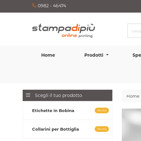
0982 - 46474
Home
Prodotti
Spe
Scegli il tuo prodotto
Home
Etichette in Bobina
Novità
Collarini per Bottiglia
Novità