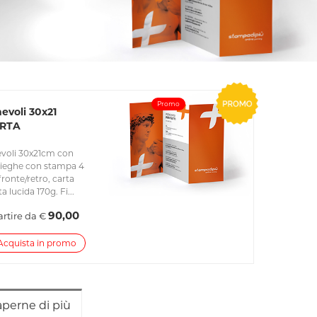
Promo
evoli 30x21
RTA
voli 30x21cm con
pieghe con stampa 4
fronte/retro, carta
a lucida 170g. Fi...
90,00
artire da €
Acquista in promo
aperne di più