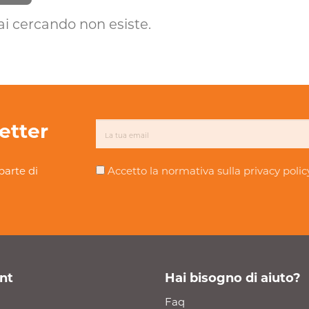
ai cercando non esiste.
letter
parte di
Accetto la normativa sulla
privacy polic
nt
Hai bisogno di aiuto?
Faq