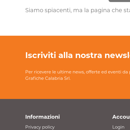
Siamo spiacenti, ma la pagina che st
Iscriviti alla nostra news
Per ricevere le ultime news, offerte ed eventi da 
Grafiche Calabria Srl.
Informazioni
Accou
Privacy policy
Login