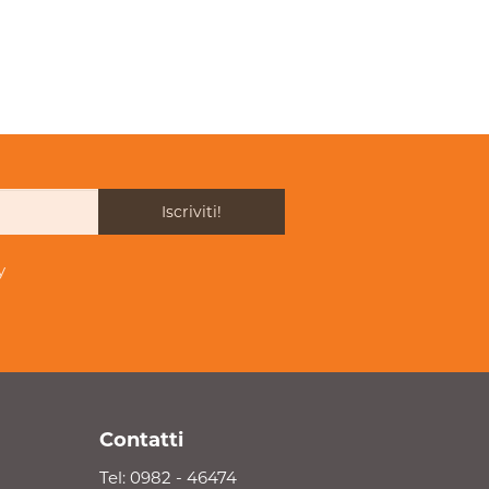
Iscriviti!
y
Contatti
Tel:
0982 - 46474