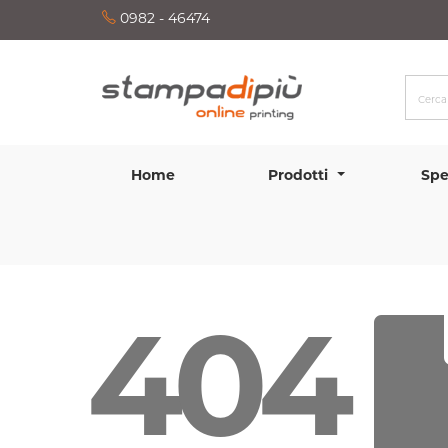
0982 - 46474
Home
Prodotti
Spe
404